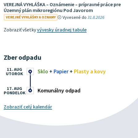
VEREJNÁ VYHLÁŠKA – Oznámenie – prípravné práce pre
Územný plán mikroregiónu Pod Javorom
Vyvesené do
31.8.2026
VEREJNÉ VYHLÁŠKY A OZNAMY
Zobraziť všetky
vývesky úradnej tabule
Zber odpadu
11. AUG
Sklo
+
Papier
+
Plasty a kovy
UTOROK
17. AUG
Komunálny odpad
PONDELOK
Zobraziť celý kalendár