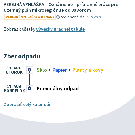
VEREJNÁ VYHLÁŠKA – Oznámenie – prípravné práce pre
Územný plán mikroregiónu Pod Javorom
Vyvesené do
31.8.2026
VEREJNÉ VYHLÁŠKY A OZNAMY
Zobraziť všetky
vývesky úradnej tabule
Zber odpadu
11. AUG
Sklo
+
Papier
+
Plasty a kovy
UTOROK
17. AUG
Komunálny odpad
PONDELOK
Zobraziť celý kalendár