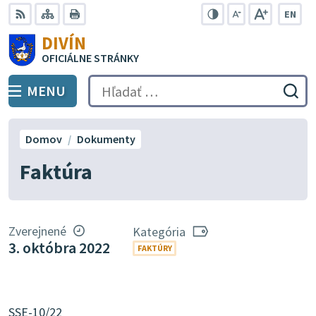
Preskočiť
EN
na
Swit
RSS
Mapa
Tlačiť
Zvýšiť
Zmenšiť
Zväčšiť
DIVÍN
lang
kontrast
veľkosť
veľkosť
obsah
OFICIÁLNE STRÁNKY
to
písma
písma
Engli
MENU
PREPNÚŤ
Hľadať:
Odo
vyh
for
Domov
Dokumenty
Faktúra
Zverejnené
Kategória
3. októbra 2022
FAKTÚRY
SSE-10/22