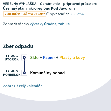
VEREJNÁ VYHLÁŠKA – Oznámenie – prípravné práce pre
Územný plán mikroregiónu Pod Javorom
Vyvesené do
31.8.2026
VEREJNÉ VYHLÁŠKY A OZNAMY
Zobraziť všetky
vývesky úradnej tabule
Zber odpadu
11. AUG
Sklo
+
Papier
+
Plasty a kovy
UTOROK
17. AUG
Komunálny odpad
PONDELOK
Zobraziť celý kalendár