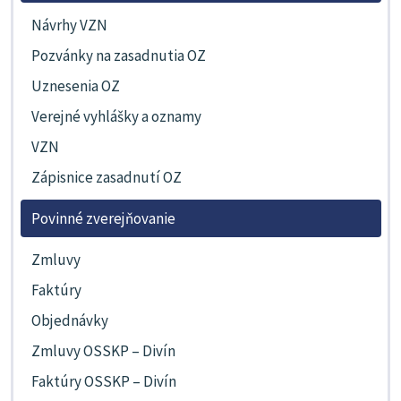
Návrhy VZN
Pozvánky na zasadnutia OZ
Uznesenia OZ
Verejné vyhlášky a oznamy
VZN
Zápisnice zasadnutí OZ
Povinné zverejňovanie
Zmluvy
Faktúry
Objednávky
Zmluvy OSSKP – Divín
Faktúry OSSKP – Divín