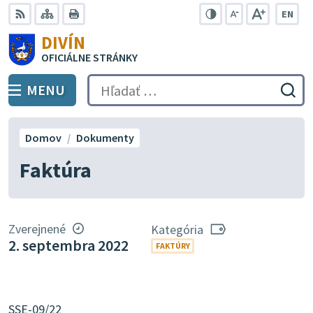
Preskočiť
EN
na
Swit
RSS
Mapa
Tlačiť
Zvýšiť
Zmenšiť
Zväčšiť
DIVÍN
lang
kontrast
veľkosť
veľkosť
obsah
OFICIÁLNE STRÁNKY
to
písma
písma
Engli
MENU
PREPNÚŤ
Hľadať:
Odo
vyh
for
Domov
Dokumenty
Faktúra
Zverejnené
Kategória
2. septembra 2022
FAKTÚRY
SSE-09/22