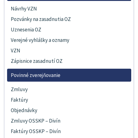
Návrhy VZN
Pozvánky na zasadnutia OZ
Uznesenia OZ
Verejné vyhlášky a oznamy
VZN
Zápisnice zasadnutí OZ
Povinné zverejňovanie
Zmluvy
Faktúry
Objednávky
Zmluvy OSSKP – Divín
Faktúry OSSKP – Divín