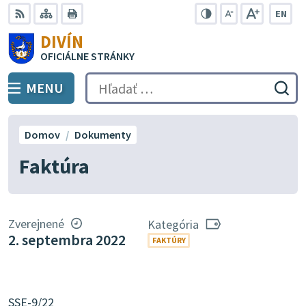
Preskočiť
EN
na
Swit
RSS
Mapa
Tlačiť
Zvýšiť
Zmenšiť
Zväčšiť
DIVÍN
lang
kontrast
veľkosť
veľkosť
obsah
OFICIÁLNE STRÁNKY
to
písma
písma
Engli
MENU
PREPNÚŤ
Hľadať:
Odo
vyh
for
Domov
Dokumenty
Faktúra
Zverejnené
Kategória
2. septembra 2022
FAKTÚRY
SSE-9/22