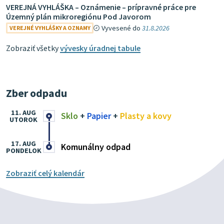
VEREJNÁ VYHLÁŠKA – Oznámenie – prípravné práce pre
Územný plán mikroregiónu Pod Javorom
Vyvesené do
31.8.2026
VEREJNÉ VYHLÁŠKY A OZNAMY
Zobraziť všetky
vývesky úradnej tabule
Zber odpadu
11. AUG
Sklo
+
Papier
+
Plasty a kovy
UTOROK
17. AUG
Komunálny odpad
PONDELOK
Zobraziť celý kalendár