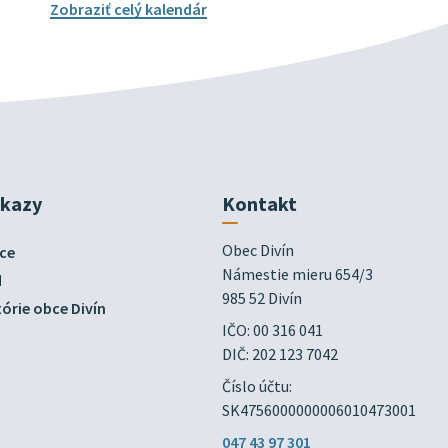
Zobraziť celý kalendár
dkazy
Kontakt
Obec Divín

ce
Námestie mieru 654/3

d
985 52 Divín
órie obce Divín
IČO: 00 316 041
DIČ: 202 123 7042
Číslo účtu:
SK4756000000006010473001
047 43 97 301