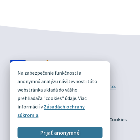
DIVÍN
Na zabezpečenie funkčnosti a
OFICIÁLNE STRÁNKY
anonymnú analýzu návštevnosti táto
Technický prevádzkovateľ:
Alphabet partner s.r.o.
webstránka ukladá do vášho
Správca obsahu:
Obec Divín
Posledná aktualizácia:
prehliadača "cookies" údaje. Viac
03.08.2026
informácií v
Zásadách ochrany
Odber RSS
Mapa
Vyhlásenie o prístupnosti
súkromia
.
Zásady ochrany osobných údajov
Nastaviť Cookies
Prijať anonymné