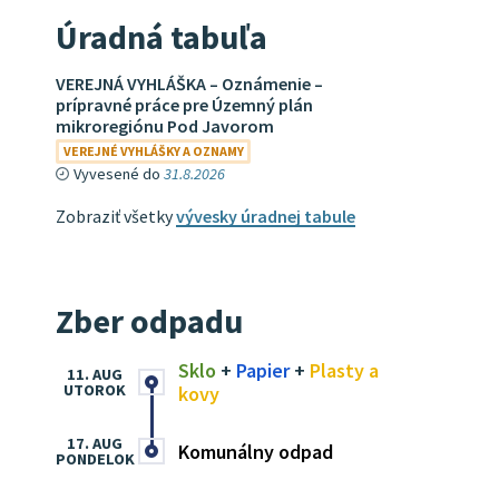
Úradná tabuľa
VEREJNÁ VYHLÁŠKA – Oznámenie –
prípravné práce pre Územný plán
mikroregiónu Pod Javorom
VEREJNÉ VYHLÁŠKY A OZNAMY
Vyvesené do
31.8.2026
Zobraziť všetky
vývesky úradnej tabule
Zber odpadu
Sklo
+
Papier
+
Plasty a
11. AUG
UTOROK
kovy
17. AUG
Komunálny odpad
PONDELOK