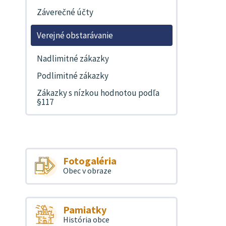
Záverečné účty
Verejné obstarávanie
Nadlimitné zákazky
Podlimitné zákazky
Zákazky s nízkou hodnotou podľa
§117
Fotogaléria
Obec v obraze
Pamiatky
História obce