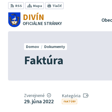
Preskočiť
RSS
Mapa
Tlačiť
na
DIVÍN
obsah
Obe
OFICIÁLNE STRÁNKY
Domov
Dokumenty
Faktúra
Zverejnené
Kategória
29. júna 2022
FAKTÚRY