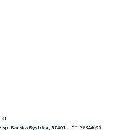
041
z.sp, Banska Bystrica, 97401
- IČO: 36644030