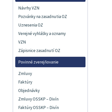
Návrhy VZN
Pozvánky na zasadnutia OZ
Uznesenia OZ
Verejné vyhlášky a oznamy
VZN
Zápisnice zasadnutí OZ
Povinné zverejňovanie
Zmluvy
Faktúry
Objednávky
Zmluvy OSSKP – Divín
Faktúry OSSKP – Divín