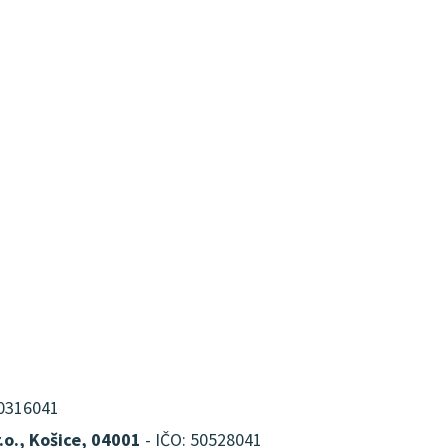
00316041
.o., Košice, 04001
- IČO: 50528041