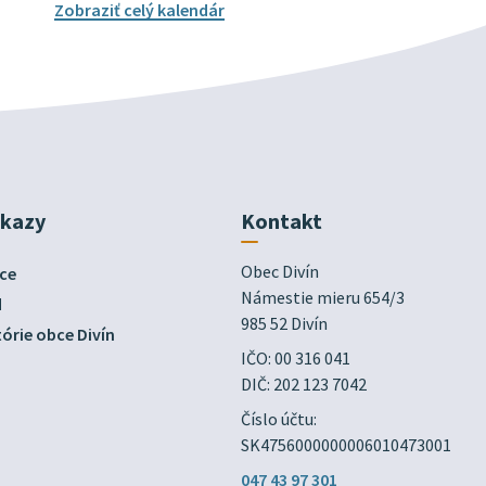
Zobraziť celý kalendár
dkazy
Kontakt
Obec Divín

ce
Námestie mieru 654/3

d
985 52 Divín
órie obce Divín
IČO: 00 316 041
DIČ: 202 123 7042
Číslo účtu:
SK4756000000006010473001
047 43 97 301