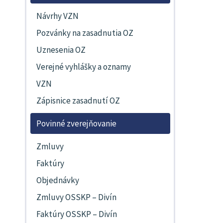
Návrhy VZN
Pozvánky na zasadnutia OZ
Uznesenia OZ
Verejné vyhlášky a oznamy
VZN
Zápisnice zasadnutí OZ
Povinné zverejňovanie
Zmluvy
Faktúry
Objednávky
Zmluvy OSSKP – Divín
Faktúry OSSKP – Divín