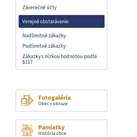
Záverečné účty
Verejné obstarávanie
Nadlimitné zákazky
Podlimitné zákazky
Zákazky s nízkou hodnotou podľa
§117
Fotogaléria
Obec v obraze
Pamiatky
História obce