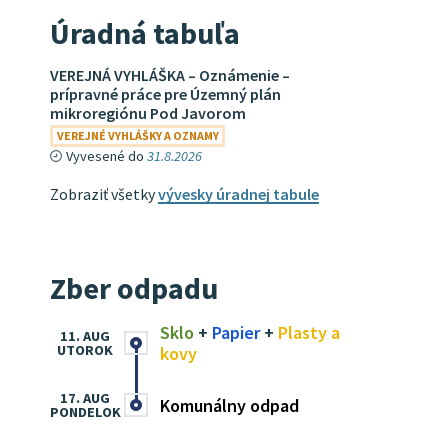
Úradná tabuľa
VEREJNÁ VYHLÁŠKA – Oznámenie –
prípravné práce pre Územný plán
mikroregiónu Pod Javorom
VEREJNÉ VYHLÁŠKY A OZNAMY
Vyvesené do
31.8.2026
Zobraziť všetky
vývesky úradnej tabule
Zber odpadu
Sklo
+
Papier
+
Plasty a
11. AUG
UTOROK
kovy
17. AUG
Komunálny odpad
PONDELOK