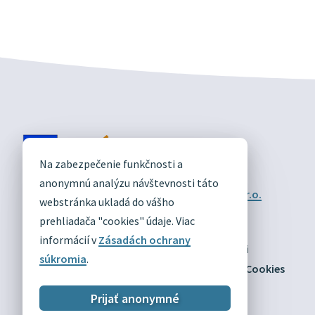
DIVÍN
Na zabezpečenie funkčnosti a
OFICIÁLNE STRÁNKY
anonymnú analýzu návštevnosti táto
Technický prevádzkovateľ:
Alphabet partner s.r.o.
webstránka ukladá do vášho
Správca obsahu:
Obec Divín
Posledná aktualizácia:
prehliadača "cookies" údaje. Viac
03.08.2026
informácií v
Zásadách ochrany
Odber RSS
Mapa
Vyhlásenie o prístupnosti
súkromia
.
Zásady ochrany osobných údajov
Nastaviť Cookies
Prijať anonymné