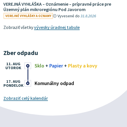
VEREJNÁ VYHLÁŠKA – Oznámenie – prípravné práce pre
Územný plán mikroregiónu Pod Javorom
Vyvesené do
31.8.2026
VEREJNÉ VYHLÁŠKY A OZNAMY
Zobraziť všetky
vývesky úradnej tabule
Zber odpadu
11. AUG
Sklo
+
Papier
+
Plasty a kovy
UTOROK
17. AUG
Komunálny odpad
PONDELOK
Zobraziť celý kalendár