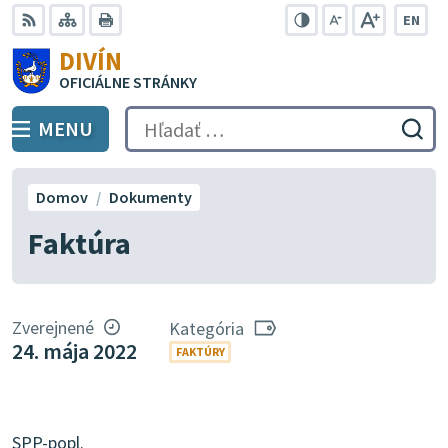
Preskočiť
EN
na
Swit
RSS
Mapa
Tlačiť
Zvýšiť
Zmenšiť
Zväčšiť
DIVÍN
lang
kontrast
veľkosť
veľkosť
obsah
OFICIÁLNE STRÁNKY
to
písma
písma
Engli
MENU
PREPNÚŤ
Hľadať:
Odo
vyh
for
Domov
Dokumenty
Faktúra
Zverejnené
Kategória
24. mája 2022
FAKTÚRY
SPP-popl.