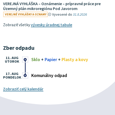
VEREJNÁ VYHLÁŠKA – Oznámenie – prípravné práce pre
Územný plán mikroregiónu Pod Javorom
Vyvesené do
31.8.2026
VEREJNÉ VYHLÁŠKY A OZNAMY
Zobraziť všetky
vývesky úradnej tabule
Zber odpadu
11. AUG
Sklo
+
Papier
+
Plasty a kovy
UTOROK
17. AUG
Komunálny odpad
PONDELOK
Zobraziť celý kalendár