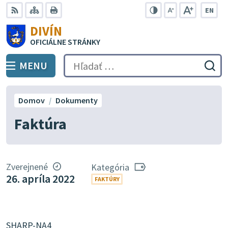
Preskočiť
EN
na
Swit
RSS
Mapa
Tlačiť
Zvýšiť
Zmenšiť
Zväčšiť
DIVÍN
lang
kontrast
veľkosť
veľkosť
obsah
OFICIÁLNE STRÁNKY
to
písma
písma
Engli
MENU
PREPNÚŤ
Hľadať:
Odo
vyh
for
Domov
Dokumenty
Faktúra
Zverejnené
Kategória
26. apríla 2022
FAKTÚRY
SHARP-NA4