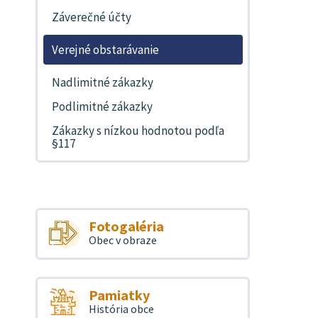
Záverečné účty
Verejné obstarávanie
Nadlimitné zákazky
Podlimitné zákazky
Zákazky s nízkou hodnotou podľa
§117
Fotogaléria
Obec v obraze
Pamiatky
História obce