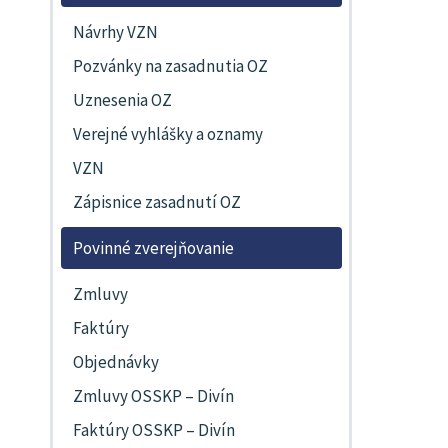
Návrhy VZN
Pozvánky na zasadnutia OZ
Uznesenia OZ
Verejné vyhlášky a oznamy
VZN
Zápisnice zasadnutí OZ
Povinné zverejňovanie
Zmluvy
Faktúry
Objednávky
Zmluvy OSSKP – Divín
Faktúry OSSKP – Divín