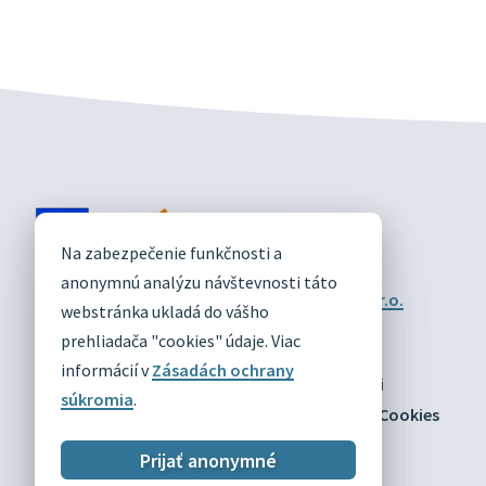
DIVÍN
Na zabezpečenie funkčnosti a
OFICIÁLNE STRÁNKY
anonymnú analýzu návštevnosti táto
Technický prevádzkovateľ:
Alphabet partner s.r.o.
webstránka ukladá do vášho
Správca obsahu:
Obec Divín
Posledná aktualizácia:
prehliadača "cookies" údaje. Viac
03.08.2026
informácií v
Zásadách ochrany
Odber RSS
Mapa
Vyhlásenie o prístupnosti
súkromia
.
Zásady ochrany osobných údajov
Nastaviť Cookies
Prijať anonymné