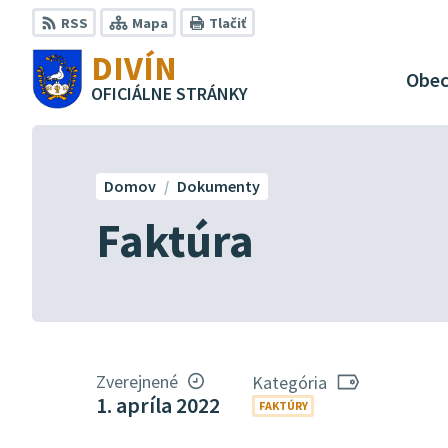
Preskočiť
RSS
Mapa
Tlačiť
na
DIVÍN
obsah
Obe
OFICIÁLNE STRÁNKY
Domov
Dokumenty
Faktúra
Zverejnené
Kategória
1. apríla 2022
FAKTÚRY