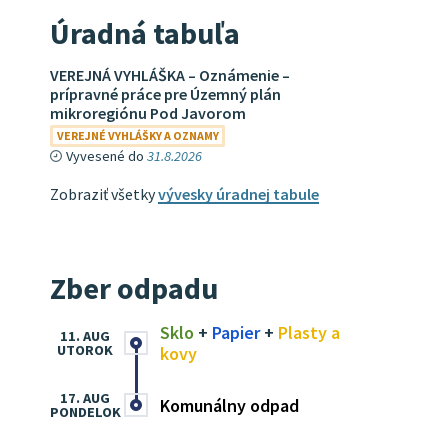
Úradná tabuľa
VEREJNÁ VYHLÁŠKA – Oznámenie –
prípravné práce pre Územný plán
mikroregiónu Pod Javorom
VEREJNÉ VYHLÁŠKY A OZNAMY
Vyvesené do
31.8.2026
Zobraziť všetky
vývesky úradnej tabule
Zber odpadu
Sklo
+
Papier
+
Plasty a
11. AUG
UTOROK
kovy
17. AUG
Komunálny odpad
PONDELOK