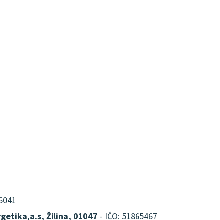
16041
getika,a.s, Žilina, 01047
- IČO: 51865467