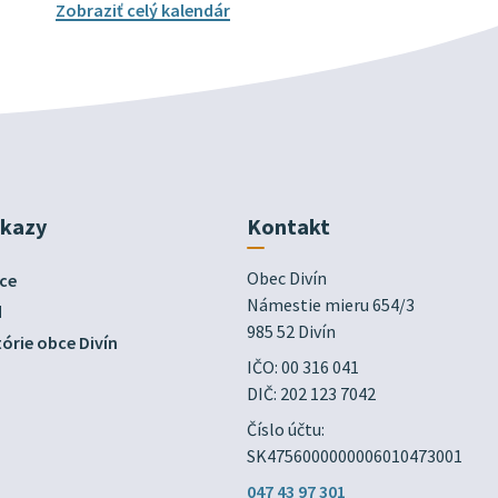
Zobraziť celý kalendár
dkazy
Kontakt
Obec Divín

ce
Námestie mieru 654/3

d
985 52 Divín
órie obce Divín
IČO: 00 316 041
DIČ: 202 123 7042
Číslo účtu:
SK4756000000006010473001
047 43 97 301