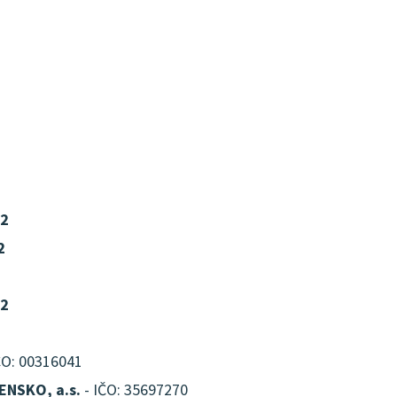
22
2
22
ČO: 00316041
NSKO, a.s.
- IČO: 35697270