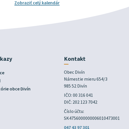
Zobraziť celý kalendár
dkazy
Kontakt
Obec Divín

ce
Námestie mieru 654/3

d
985 52 Divín
órie obce Divín
IČO: 00 316 041
DIČ: 202 123 7042
Číslo účtu:
SK4756000000006010473001
047 43 97 301