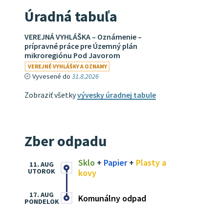
Úradná tabuľa
VEREJNÁ VYHLÁŠKA – Oznámenie –
prípravné práce pre Územný plán
mikroregiónu Pod Javorom
VEREJNÉ VYHLÁŠKY A OZNAMY
Vyvesené do
31.8.2026
Zobraziť všetky
vývesky úradnej tabule
Zber odpadu
Sklo
+
Papier
+
Plasty a
11. AUG
UTOROK
kovy
17. AUG
Komunálny odpad
PONDELOK