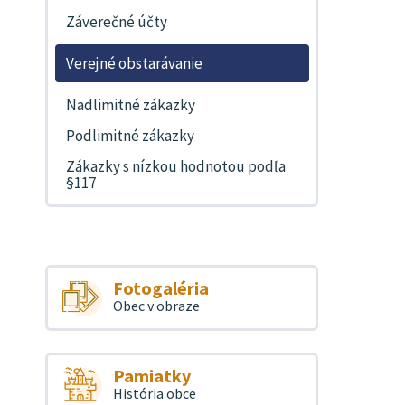
Záverečné účty
Verejné obstarávanie
Nadlimitné zákazky
Podlimitné zákazky
Zákazky s nízkou hodnotou podľa
§117
Fotogaléria
Obec v obraze
Pamiatky
História obce