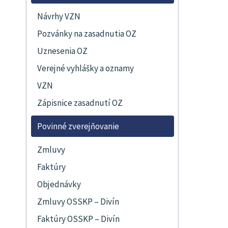
Návrhy VZN
Pozvánky na zasadnutia OZ
Uznesenia OZ
Verejné vyhlášky a oznamy
VZN
Zápisnice zasadnutí OZ
Povinné zverejňovanie
Zmluvy
Faktúry
Objednávky
Zmluvy OSSKP – Divín
Faktúry OSSKP – Divín