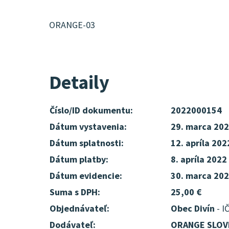
ORANGE-03
Detaily
Číslo/ID dokumentu:
2022000154
Dátum vystavenia:
29. marca 20
Dátum splatnosti:
12. apríla 202
Dátum platby:
8. apríla 2022
Dátum evidencie:
30. marca 20
Suma s DPH:
25,00 €
Objednávateľ:
Obec Divín
- I
Dodávateľ:
ORANGE SLOVE