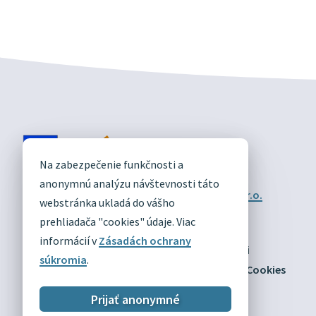
DIVÍN
Na zabezpečenie funkčnosti a
OFICIÁLNE STRÁNKY
anonymnú analýzu návštevnosti táto
Technický prevádzkovateľ:
Alphabet partner s.r.o.
webstránka ukladá do vášho
Správca obsahu:
Obec Divín
Posledná aktualizácia:
prehliadača "cookies" údaje. Viac
03.08.2026
informácií v
Zásadách ochrany
Odber RSS
Mapa
Vyhlásenie o prístupnosti
súkromia
.
Zásady ochrany osobných údajov
Nastaviť Cookies
Prijať anonymné