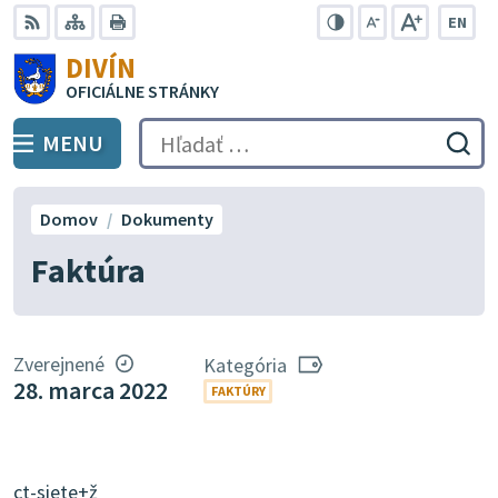
Preskočiť
EN
na
Swit
RSS
Mapa
Tlačiť
Zvýšiť
Zmenšiť
Zväčšiť
DIVÍN
lang
kontrast
veľkosť
veľkosť
obsah
OFICIÁLNE STRÁNKY
to
písma
písma
Engli
MENU
PREPNÚŤ
Hľadať:
Odo
vyh
for
Domov
Dokumenty
Faktúra
Zverejnené
Kategória
28. marca 2022
FAKTÚRY
ct-siete+ž