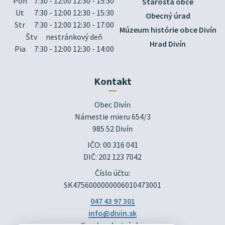
Pon
7:30 - 12:00 12:30 - 15:30
Starosta obce
Ut
7:30 - 12:00 12:30 - 15:30
Obecný úrad
Str
7:30 - 12:00 12:30 - 17:00
Múzeum histórie obce Divín
Štv
nestránkový deň
Hrad Divín
Pia
7:30 - 12:00 12:30 - 14:00
Kontakt
Obec Divín

Námestie mieru 654/3

985 52 Divín
IČO: 00 316 041
DIČ: 202 123 7042
Číslo účtu:
SK4756000000006010473001
047 43 97 301
info@divin.sk
Facebook stránka