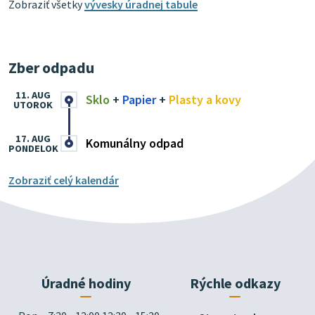
Zobraziť všetky
vývesky úradnej tabule
Zber odpadu
11. AUG
Sklo
+
Papier
+
Plasty a kovy
UTOROK
17. AUG
Komunálny odpad
PONDELOK
Zobraziť celý kalendár
Úradné hodiny
Rýchle odkazy