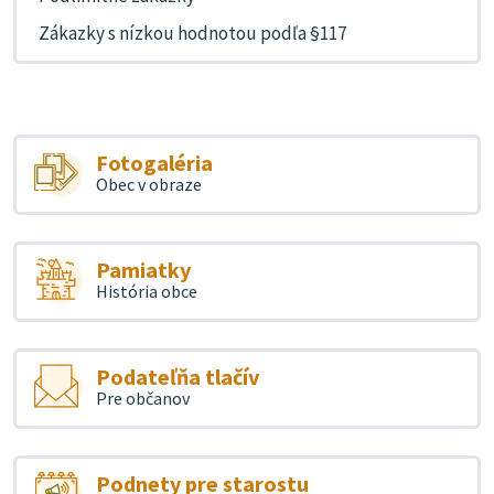
Zákazky s nízkou hodnotou podľa §117
Fotogaléria
Obec v obraze
Pamiatky
História obce
Podateľňa tlačív
Pre občanov
Podnety pre starostu