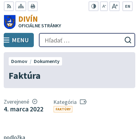
Preskočiť
EN
na
Swit
RSS
Mapa
Tlačiť
Zvýšiť
Zmenšiť
Zväčšiť
DIVÍN
lang
kontrast
veľkosť
veľkosť
obsah
OFICIÁLNE STRÁNKY
to
písma
písma
Engli
MENU
PREPNÚŤ
Hľadať:
Odo
vyh
for
Domov
Dokumenty
Faktúra
Zverejnené
Kategória
4. marca 2022
FAKTÚRY
podložka