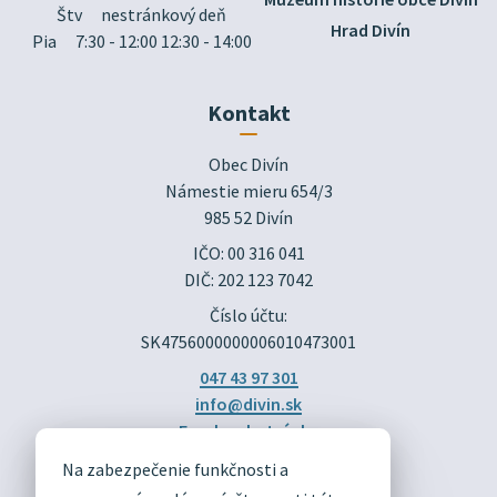
Štv
nestránkový deň
Hrad Divín
Pia
7:30 - 12:00 12:30 - 14:00
Kontakt
Obec Divín

Námestie mieru 654/3

985 52 Divín
IČO: 00 316 041
DIČ: 202 123 7042
Číslo účtu:
SK4756000000006010473001
047 43 97 301
info@divin.sk
Facebook stránka
Na zabezpečenie funkčnosti a