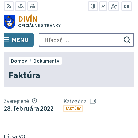
Preskočiť
EN
na
Swit
RSS
Mapa
Tlačiť
Zvýšiť
Zmenšiť
Zväčšiť
DIVÍN
lang
kontrast
veľkosť
veľkosť
obsah
OFICIÁLNE STRÁNKY
to
písma
písma
Engli
MENU
PREPNÚŤ
Hľadať:
Odo
vyh
for
Domov
Dokumenty
Faktúra
Zverejnené
Kategória
28. februára 2022
FAKTÚRY
Látka-VO