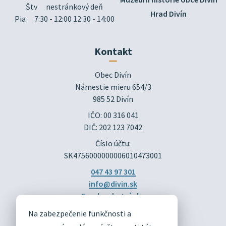
Štv
nestránkový deň
Hrad Divín
Pia
7:30 - 12:00 12:30 - 14:00
Kontakt
Obec Divín

Námestie mieru 654/3

985 52 Divín
IČO: 00 316 041
DIČ: 202 123 7042
Číslo účtu:
SK4756000000006010473001
047 43 97 301
info@divin.sk
Facebook stránka
Na zabezpečenie funkčnosti a