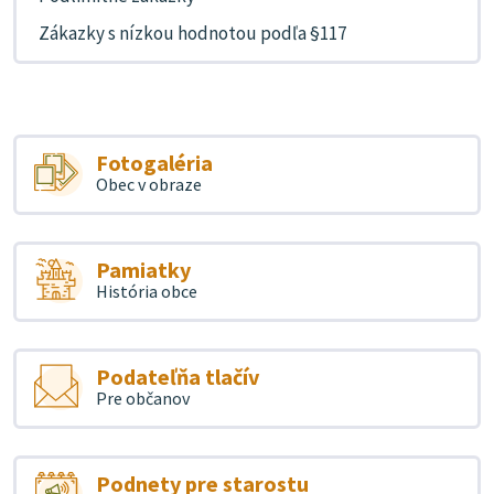
Zákazky s nízkou hodnotou podľa §117
Fotogaléria
Obec v obraze
Pamiatky
História obce
Podateľňa tlačív
Pre občanov
Podnety pre starostu