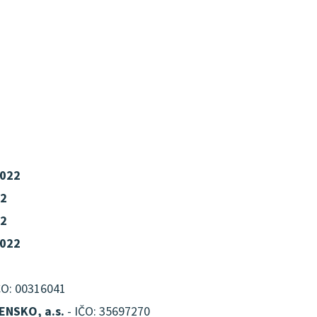
2022
22
22
2022
ČO: 00316041
NSKO, a.s.
- IČO: 35697270