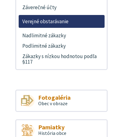
Záverečné účty
Verejné obstarávanie
Nadlimitné zákazky
Podlimitné zákazky
Zákazky s nízkou hodnotou podľa
§117
Fotogaléria
Obec v obraze
Pamiatky
História obce