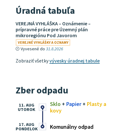
Úradná tabuľa
VEREJNÁ VYHLÁŠKA – Oznámenie –
prípravné práce pre Územný plán
mikroregiónu Pod Javorom
VEREJNÉ VYHLÁŠKY A OZNAMY
Vyvesené do
31.8.2026
Zobraziť všetky
vývesky úradnej tabule
Zber odpadu
Sklo
+
Papier
+
Plasty a
11. AUG
UTOROK
kovy
17. AUG
Komunálny odpad
PONDELOK