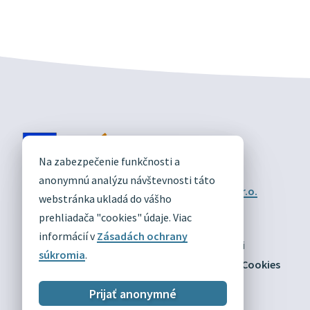
DIVÍN
Na zabezpečenie funkčnosti a
OFICIÁLNE STRÁNKY
anonymnú analýzu návštevnosti táto
Technický prevádzkovateľ:
Alphabet partner s.r.o.
webstránka ukladá do vášho
Správca obsahu:
Obec Divín
Posledná aktualizácia:
prehliadača "cookies" údaje. Viac
03.08.2026
informácií v
Zásadách ochrany
Odber RSS
Mapa
Vyhlásenie o prístupnosti
súkromia
.
Zásady ochrany osobných údajov
Nastaviť Cookies
Prijať anonymné