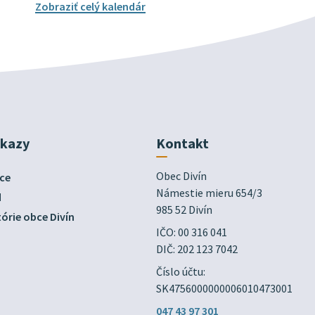
Zobraziť celý kalendár
dkazy
Kontakt
Obec Divín

ce
Námestie mieru 654/3

d
985 52 Divín
órie obce Divín
IČO: 00 316 041
DIČ: 202 123 7042
Číslo účtu:
SK4756000000006010473001
047 43 97 301