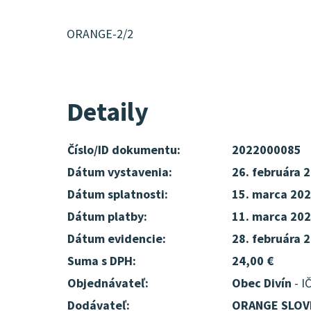
ORANGE-2/2
Detaily
Číslo/ID dokumentu:
2022000085
Dátum vystavenia:
26. februára 
Dátum splatnosti:
15. marca 20
Dátum platby:
11. marca 20
Dátum evidencie:
28. februára 
Suma s DPH:
24,00 €
Objednávateľ:
Obec Divín
- I
Dodávateľ:
ORANGE SLOVE