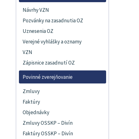
Návrhy VZN
Pozvánky na zasadnutia OZ
Uznesenia OZ
Verejné vyhlášky a oznamy
VZN
Zápisnice zasadnutí OZ
Povinné zverejňovanie
Zmluvy
Faktúry
Objednávky
Zmluvy OSSKP – Divín
Faktúry OSSKP – Divín