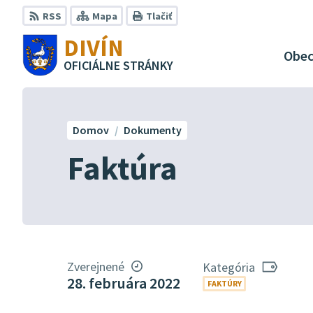
Preskočiť
RSS
Mapa
Tlačiť
na
DIVÍN
obsah
Obe
OFICIÁLNE STRÁNKY
Domov
Dokumenty
Faktúra
Zverejnené
Kategória
28. februára 2022
FAKTÚRY