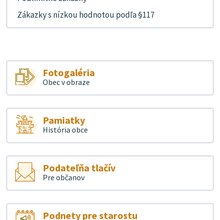
Zákazky s nízkou hodnotou podľa §117
Fotogaléria
Obec v obraze
Pamiatky
História obce
Podateľňa tlačív
Pre občanov
Podnety pre starostu