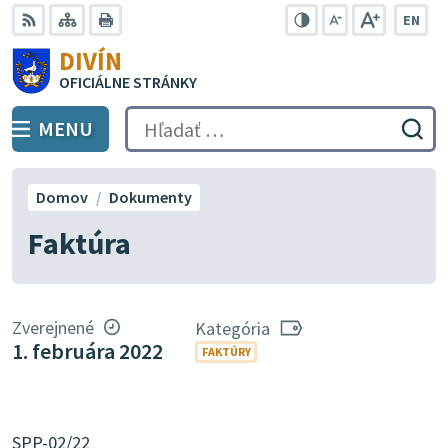
Preskočiť
EN
na
Swit
RSS
Mapa
Tlačiť
Zvýšiť
Zmenšiť
Zväčšiť
DIVÍN
lang
kontrast
veľkosť
veľkosť
obsah
OFICIÁLNE STRÁNKY
to
písma
písma
Engli
MENU
PREPNÚŤ
Hľadať:
Odo
vyh
for
Domov
Dokumenty
Faktúra
Zverejnené
Kategória
1. februára 2022
FAKTÚRY
SPP-02/22