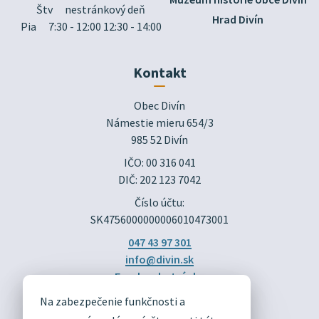
Štv
nestránkový deň
Hrad Divín
Pia
7:30 - 12:00 12:30 - 14:00
Kontakt
Obec Divín

Námestie mieru 654/3

985 52 Divín
IČO: 00 316 041
DIČ: 202 123 7042
Číslo účtu:
SK4756000000006010473001
047 43 97 301
info@divin.sk
Facebook stránka
Na zabezpečenie funkčnosti a