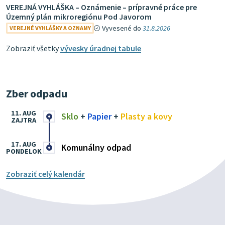
VEREJNÁ VYHLÁŠKA – Oznámenie – prípravné práce pre
Územný plán mikroregiónu Pod Javorom
Vyvesené do
31.8.2026
VEREJNÉ VYHLÁŠKY A OZNAMY
Zobraziť všetky
vývesky úradnej tabule
Zber odpadu
11. AUG
Sklo
+
Papier
+
Plasty a kovy
ZAJTRA
17. AUG
Komunálny odpad
PONDELOK
Zobraziť celý kalendár