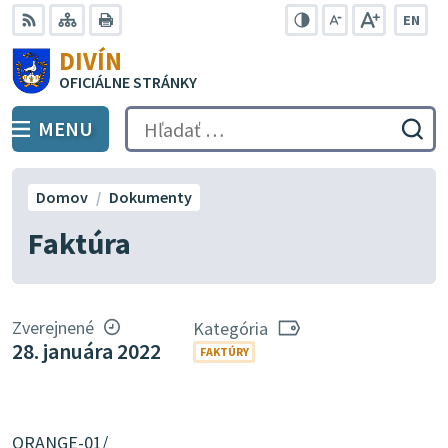
Preskočiť
EN
na
Swit
RSS
Mapa
Tlačiť
Zvýšiť
Zmenšiť
Zväčšiť
DIVÍN
lang
kontrast
veľkosť
veľkosť
obsah
OFICIÁLNE STRÁNKY
to
písma
písma
Engli
MENU
PREPNÚŤ
Hľadať:
Odo
vyh
for
Domov
Dokumenty
Faktúra
Zverejnené
Kategória
28. januára 2022
FAKTÚRY
ORANGE-01/