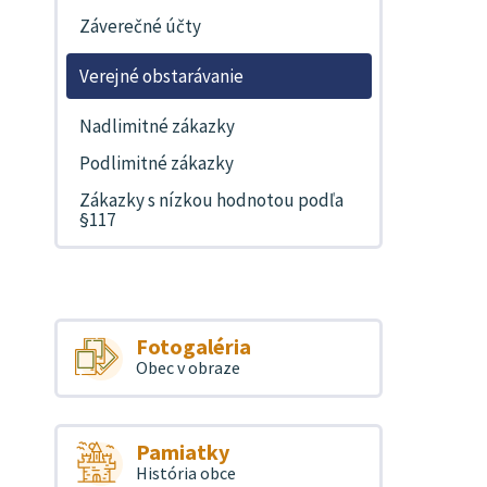
Záverečné účty
Verejné obstarávanie
Nadlimitné zákazky
Podlimitné zákazky
Zákazky s nízkou hodnotou podľa
§117
Fotogaléria
Obec v obraze
Pamiatky
História obce