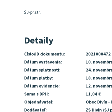
ŠJ-pr.str.
Detaily
Číslo/ID dokumentu:
2021000472
Dátum vystavenia:
10. novembr
Dátum splatnosti:
24. novembr
Dátum platby:
18. novembr
Dátum evidencie:
12. novembr
Suma s DPH:
11,04 €
Objednávateľ:
Obec Divín
- 
Dodávateľ:
ZŠ Divín /ŠJ p