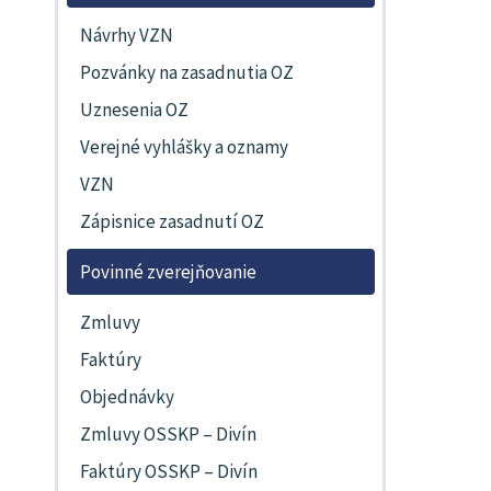
Návrhy VZN
Pozvánky na zasadnutia OZ
Uznesenia OZ
Verejné vyhlášky a oznamy
VZN
Zápisnice zasadnutí OZ
Povinné zverejňovanie
Zmluvy
Faktúry
Objednávky
Zmluvy OSSKP – Divín
Faktúry OSSKP – Divín