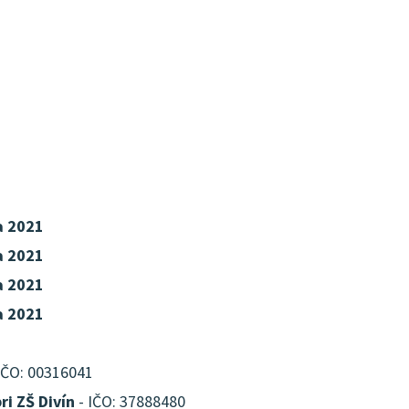
a 2021
a 2021
a 2021
a 2021
IČO: 00316041
ri ZŠ Divín
- IČO: 37888480