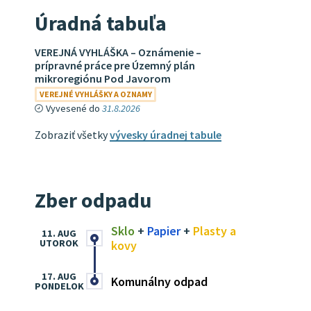
Úradná tabuľa
VEREJNÁ VYHLÁŠKA – Oznámenie –
prípravné práce pre Územný plán
mikroregiónu Pod Javorom
VEREJNÉ VYHLÁŠKY A OZNAMY
Vyvesené do
31.8.2026
Zobraziť všetky
vývesky úradnej tabule
Zber odpadu
Sklo
+
Papier
+
Plasty a
11. AUG
UTOROK
kovy
17. AUG
Komunálny odpad
PONDELOK