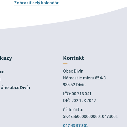
Zobraziť celý kalendár
dkazy
Kontakt
Obec Divín

ce
Námestie mieru 654/3

d
985 52 Divín
órie obce Divín
IČO: 00 316 041
DIČ: 202 123 7042
Číslo účtu:
SK4756000000006010473001
047 43 97 301