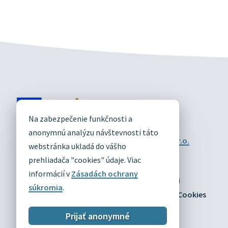
DIVÍN
Na zabezpečenie funkčnosti a
OFICIÁLNE STRÁNKY
anonymnú analýzu návštevnosti táto
Technický prevádzkovateľ:
Alphabet partner s.r.o.
webstránka ukladá do vášho
Správca obsahu:
Obec Divín
Posledná aktualizácia:
prehliadača "cookies" údaje. Viac
03.08.2026
informácií v
Zásadách ochrany
Odber RSS
Mapa
Vyhlásenie o prístupnosti
súkromia
.
Zásady ochrany osobných údajov
Nastaviť Cookies
Prijať anonymné