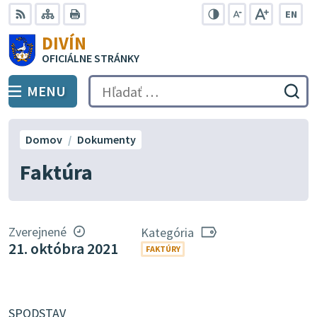
Preskočiť
EN
na
Swit
RSS
Mapa
Tlačiť
Zvýšiť
Zmenšiť
Zväčšiť
DIVÍN
lang
kontrast
veľkosť
veľkosť
obsah
OFICIÁLNE STRÁNKY
to
písma
písma
Engli
MENU
PREPNÚŤ
Hľadať:
Odo
vyh
for
Domov
Dokumenty
Faktúra
Zverejnené
Kategória
21. októbra 2021
FAKTÚRY
SPODSTAV