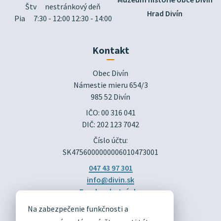
Štv
nestránkový deň
Hrad Divín
Pia
7:30 - 12:00 12:30 - 14:00
Kontakt
Obec Divín

Námestie mieru 654/3

985 52 Divín
IČO: 00 316 041
DIČ: 202 123 7042
Číslo účtu:
SK4756000000006010473001
047 43 97 301
info@divin.sk
Facebook stránka
Na zabezpečenie funkčnosti a