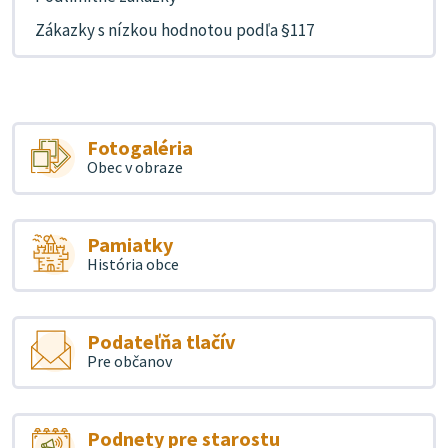
Zákazky s nízkou hodnotou podľa §117
Fotogaléria
Obec v obraze
Pamiatky
História obce
Podateľňa tlačív
Pre občanov
Podnety pre starostu