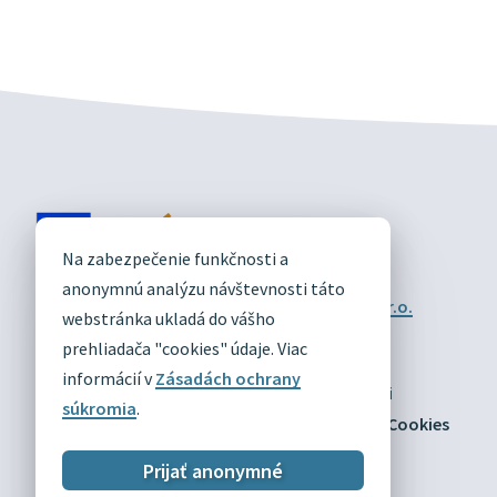
DIVÍN
Na zabezpečenie funkčnosti a
OFICIÁLNE STRÁNKY
anonymnú analýzu návštevnosti táto
Technický prevádzkovateľ:
Alphabet partner s.r.o.
webstránka ukladá do vášho
Správca obsahu:
Obec Divín
Posledná aktualizácia:
prehliadača "cookies" údaje. Viac
03.08.2026
informácií v
Zásadách ochrany
Odber RSS
Mapa
Vyhlásenie o prístupnosti
súkromia
.
Zásady ochrany osobných údajov
Nastaviť Cookies
Prijať anonymné