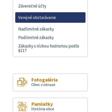
Záverečné účty
Verejné obstarávanie
Nadlimitné zákazky
Podlimitné zákazky
Zákazky s nízkou hodnotou podľa
§117
Fotogaléria
Obec v obraze
Pamiatky
História obce