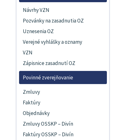
Návrhy VZN
Pozvánky na zasadnutia OZ
Uznesenia OZ
Verejné vyhlášky a oznamy
VZN
Zápisnice zasadnutí OZ
Povinné zverejňovanie
Zmluvy
Faktúry
Objednávky
Zmluvy OSSKP – Divín
Faktúry OSSKP – Divín