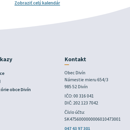
Zobraziť celý kalendár
dkazy
Kontakt
Obec Divín

ce
Námestie mieru 654/3

d
985 52 Divín
órie obce Divín
IČO: 00 316 041
DIČ: 202 123 7042
Číslo účtu:
SK4756000000006010473001
047 43 97 301