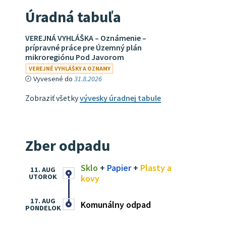
Úradná tabuľa
VEREJNÁ VYHLÁŠKA – Oznámenie –
prípravné práce pre Územný plán
mikroregiónu Pod Javorom
VEREJNÉ VYHLÁŠKY A OZNAMY
Vyvesené do
31.8.2026
Zobraziť všetky
vývesky úradnej tabule
Zber odpadu
Sklo
+
Papier
+
Plasty a
11. AUG
UTOROK
kovy
17. AUG
Komunálny odpad
PONDELOK