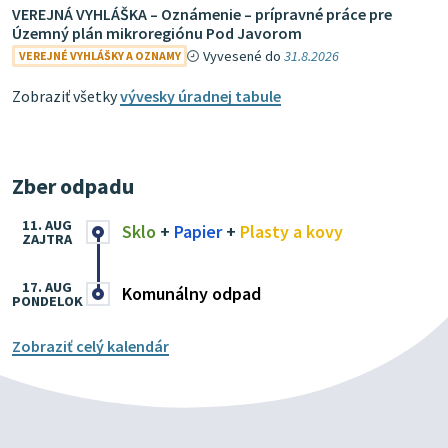
VEREJNÁ VYHLÁŠKA – Oznámenie – prípravné práce pre
Územný plán mikroregiónu Pod Javorom
Vyvesené do
31.8.2026
VEREJNÉ VYHLÁŠKY A OZNAMY
Zobraziť všetky
vývesky úradnej tabule
Zber odpadu
11. AUG
Sklo
+
Papier
+
Plasty a kovy
ZAJTRA
17. AUG
Komunálny odpad
PONDELOK
Zobraziť celý kalendár