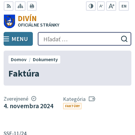
Preskočiť
EN
na
Swit
RSS
Mapa
Tlačiť
Zvýšiť
Zmenšiť
Zväčšiť
DIVÍN
lang
kontrast
veľkosť
veľkosť
obsah
OFICIÁLNE STRÁNKY
to
písma
písma
Engli
MENU
PREPNÚŤ
Hľadať:
Odo
vyh
for
Domov
Dokumenty
Faktúra
Zverejnené
Kategória
4. novembra 2024
FAKTÚRY
SSE-11/24