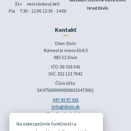
Štv
nestránkový deň
Hrad Divín
Pia
7:30 - 12:00 12:30 - 14:00
Kontakt
Obec Divín

Námestie mieru 654/3

985 52 Divín
IČO: 00 316 041
DIČ: 202 123 7042
Číslo účtu:
SK4756000000006010473001
047 43 97 301
info@divin.sk
Facebook stránka
Na zabezpečenie funkčnosti a