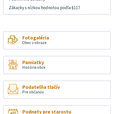
Zákazky s nízkou hodnotou podľa §117
Fotogaléria
Obec v obraze
Pamiatky
História obce
Podateľňa tlačív
Pre občanov
Podnety pre starostu