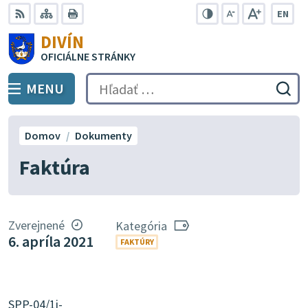
Preskočiť
EN
na
Swit
RSS
Mapa
Tlačiť
Zvýšiť
Zmenšiť
Zväčšiť
DIVÍN
lang
kontrast
veľkosť
veľkosť
obsah
OFICIÁLNE STRÁNKY
to
písma
písma
Engli
MENU
PREPNÚŤ
Hľadať:
Odo
vyh
for
Domov
Dokumenty
Faktúra
Zverejnené
Kategória
6. apríla 2021
FAKTÚRY
SPP-04/1i-