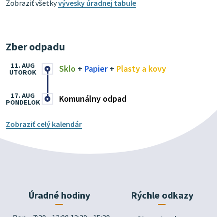
Zobraziť všetky
vývesky úradnej tabule
Zber odpadu
11. AUG
Sklo
+
Papier
+
Plasty a kovy
UTOROK
17. AUG
Komunálny odpad
PONDELOK
Zobraziť celý kalendár
Úradné hodiny
Rýchle odkazy