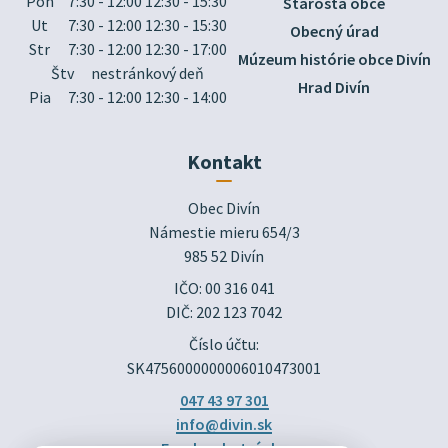
Pon
7:30 - 12:00 12:30 - 15:30
Starosta obce
Ut
7:30 - 12:00 12:30 - 15:30
Obecný úrad
Str
7:30 - 12:00 12:30 - 17:00
Múzeum histórie obce Divín
Štv
nestránkový deň
Hrad Divín
Pia
7:30 - 12:00 12:30 - 14:00
Kontakt
Obec Divín

Námestie mieru 654/3

985 52 Divín
IČO: 00 316 041
DIČ: 202 123 7042
Číslo účtu:
SK4756000000006010473001
047 43 97 301
info@divin.sk
Facebook stránka