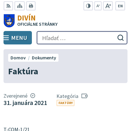
Preskočiť
EN
na
Swit
RSS
Mapa
Tlačiť
Zvýšiť
Zmenšiť
Zväčšiť
DIVÍN
lang
kontrast
veľkosť
veľkosť
obsah
OFICIÁLNE STRÁNKY
to
písma
písma
Engli
MENU
PREPNÚŤ
Hľadať:
Odo
vyh
for
Domov
Dokumenty
Faktúra
Zverejnené
Kategória
31. januára 2021
FAKTÚRY
T-COM-1/21