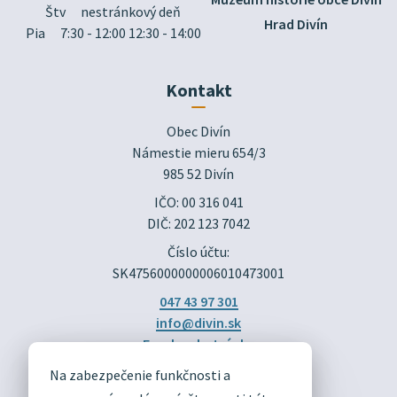
Štv
nestránkový deň
Hrad Divín
Pia
7:30 - 12:00 12:30 - 14:00
Kontakt
Obec Divín

Námestie mieru 654/3

985 52 Divín
IČO: 00 316 041
DIČ: 202 123 7042
Číslo účtu:
SK4756000000006010473001
047 43 97 301
info@divin.sk
Facebook stránka
Na zabezpečenie funkčnosti a