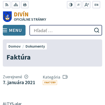
Preskočiť
EN
na
Swit
RSS
Mapa
Tlačiť
Zvýšiť
Zmenšiť
Zväčšiť
DIVÍN
lang
kontrast
veľkosť
veľkosť
obsah
OFICIÁLNE STRÁNKY
to
písma
písma
Engli
MENU
PREPNÚŤ
Hľadať:
Odo
vyh
for
Domov
Dokumenty
Faktúra
Zverejnené
Kategória
7. januára 2021
FAKTÚRY
ALTYS-alar