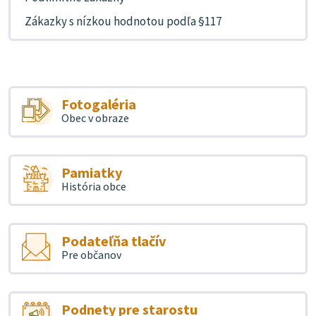
Zákazky s nízkou hodnotou podľa §117
Fotogaléria
Obec v obraze
Pamiatky
História obce
Podateľňa tlačív
Pre občanov
Podnety pre starostu