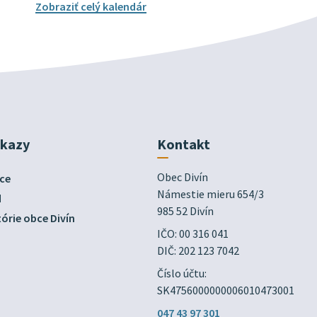
Zobraziť celý kalendár
dkazy
Kontakt
Obec Divín

ce
Námestie mieru 654/3

d
985 52 Divín
órie obce Divín
IČO: 00 316 041
DIČ: 202 123 7042
Číslo účtu:
SK4756000000006010473001
047 43 97 301