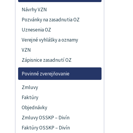
Návrhy VZN
Pozvánky na zasadnutia OZ
Uznesenia OZ
Verejné vyhlášky a oznamy
VZN
Zápisnice zasadnutí OZ
Povinné zverejňovanie
Zmluvy
Faktúry
Objednávky
Zmluvy OSSKP – Divín
Faktúry OSSKP – Divín