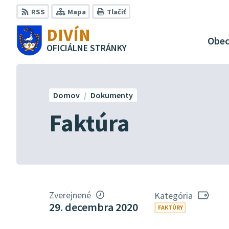
Preskočiť
RSS
Mapa
Tlačiť
na
DIVÍN
obsah
Obe
OFICIÁLNE STRÁNKY
Domov
Dokumenty
Faktúra
Zverejnené
Kategória
29. decembra 2020
FAKTÚRY