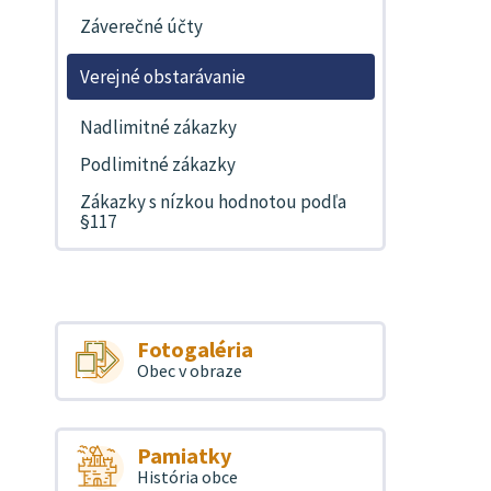
Záverečné účty
Verejné obstarávanie
Nadlimitné zákazky
Podlimitné zákazky
Zákazky s nízkou hodnotou podľa
§117
Fotogaléria
Obec v obraze
Pamiatky
História obce