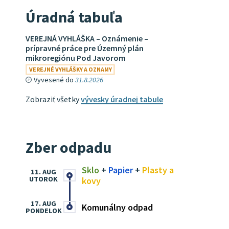
Úradná tabuľa
VEREJNÁ VYHLÁŠKA – Oznámenie –
prípravné práce pre Územný plán
mikroregiónu Pod Javorom
VEREJNÉ VYHLÁŠKY A OZNAMY
Vyvesené do
31.8.2026
Zobraziť všetky
vývesky úradnej tabule
Zber odpadu
Sklo
+
Papier
+
Plasty a
11. AUG
UTOROK
kovy
17. AUG
Komunálny odpad
PONDELOK