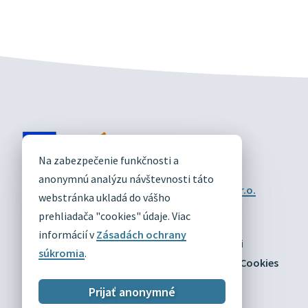
DIVÍN
Na zabezpečenie funkčnosti a
OFICIÁLNE STRÁNKY
anonymnú analýzu návštevnosti táto
Technický prevádzkovateľ:
Alphabet partner s.r.o.
webstránka ukladá do vášho
Správca obsahu:
Obec Divín
Posledná aktualizácia:
prehliadača "cookies" údaje. Viac
03.08.2026
informácií v
Zásadách ochrany
Odber RSS
Mapa
Vyhlásenie o prístupnosti
súkromia
.
Zásady ochrany osobných údajov
Nastaviť Cookies
Prijať anonymné