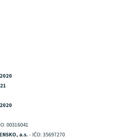
 2020
021
 2020
ČO: 00316041
NSKO, a.s.
- IČO: 35697270