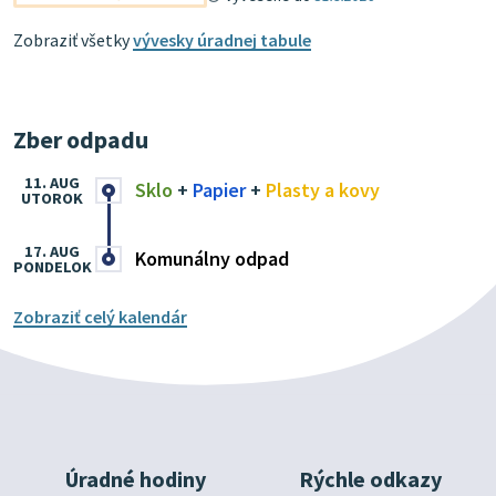
Zobraziť všetky
vývesky úradnej tabule
Zber odpadu
11. AUG
Sklo
+
Papier
+
Plasty a kovy
UTOROK
17. AUG
Komunálny odpad
PONDELOK
Zobraziť celý kalendár
Úradné hodiny
Rýchle odkazy