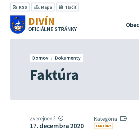
Preskočiť
RSS
Mapa
Tlačiť
na
DIVÍN
obsah
Obe
OFICIÁLNE STRÁNKY
Domov
Dokumenty
Faktúra
Zverejnené
Kategória
17. decembra 2020
FAKTÚRY