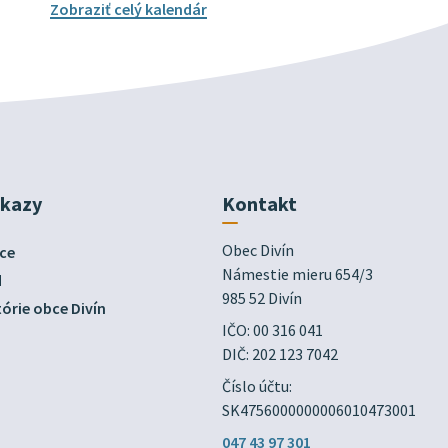
Zobraziť celý kalendár
dkazy
Kontakt
Obec Divín

ce
Námestie mieru 654/3

d
985 52 Divín
órie obce Divín
IČO: 00 316 041
DIČ: 202 123 7042
Číslo účtu:
SK4756000000006010473001
047 43 97 301