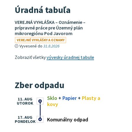
Úradná tabuľa
VEREJNÁ VYHLÁŠKA – Oznámenie –
prípravné práce pre Územný plán
mikroregiónu Pod Javorom
VEREJNÉ VYHLÁŠKY A OZNAMY
Vyvesené do
31.8.2026
Zobraziť všetky
vývesky úradnej tabule
Zber odpadu
Sklo
+
Papier
+
Plasty a
11. AUG
UTOROK
kovy
17. AUG
Komunálny odpad
PONDELOK