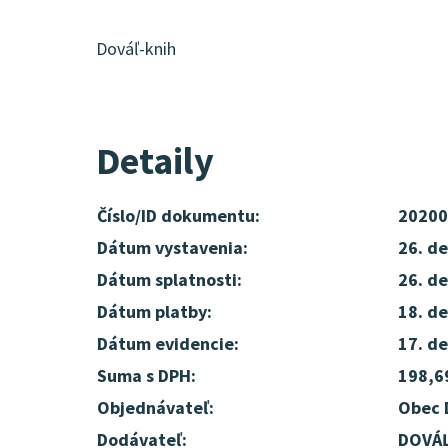
Dováľ-knih
Detaily
Číslo/ID dokumentu:
20200
Dátum vystavenia:
26. d
Dátum splatnosti:
26. d
Dátum platby:
18. d
Dátum evidencie:
17. d
Suma s DPH:
198,6
Objednávateľ:
Obec 
Dodávateľ:
DOVÁĽ,