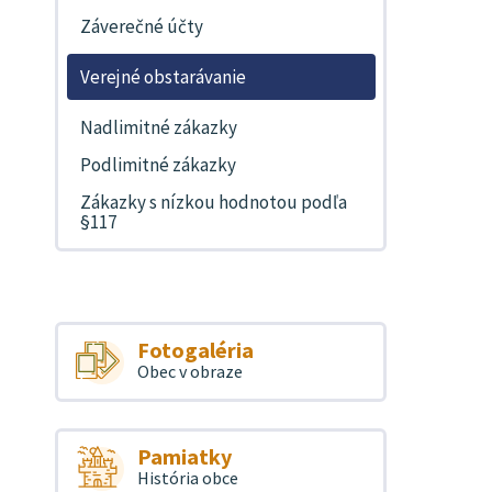
Záverečné účty
Verejné obstarávanie
Nadlimitné zákazky
Podlimitné zákazky
Zákazky s nízkou hodnotou podľa
§117
Fotogaléria
Obec v obraze
Pamiatky
História obce