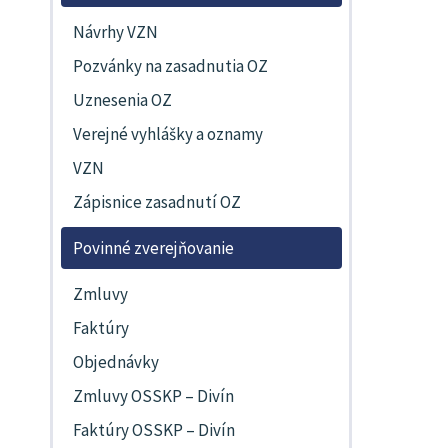
Návrhy VZN
Pozvánky na zasadnutia OZ
Uznesenia OZ
Verejné vyhlášky a oznamy
VZN
Zápisnice zasadnutí OZ
Povinné zverejňovanie
Zmluvy
Faktúry
Objednávky
Zmluvy OSSKP – Divín
Faktúry OSSKP – Divín