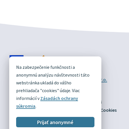
DIVÍN
Na zabezpečenie funkčnosti a
OFICIÁLNE STRÁNKY
anonymnú analýzu návštevnosti táto
Technický prevádzkovateľ:
Alphabet partner s.r.o.
webstránka ukladá do vášho
Správca obsahu:
Obec Divín
Posledná aktualizácia:
prehliadača "cookies" údaje. Viac
03.08.2026
informácií v
Zásadách ochrany
Odber RSS
Mapa
Vyhlásenie o prístupnosti
súkromia
.
Zásady ochrany osobných údajov
Nastaviť Cookies
Prijať anonymné