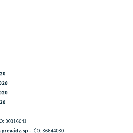
020
020
020
020
ČO: 00316041
r.prevádz.sp
- IČO: 36644030