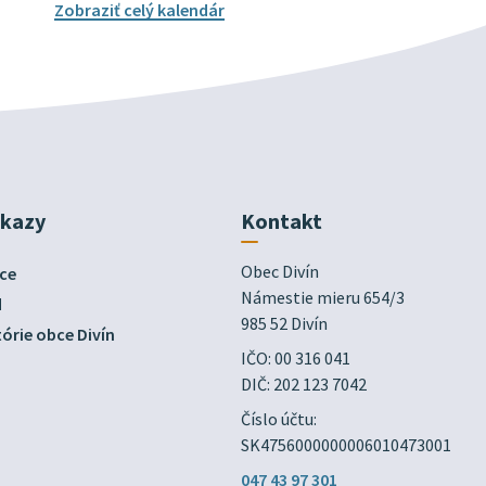
Zobraziť celý kalendár
dkazy
Kontakt
Obec Divín

ce
Námestie mieru 654/3

d
985 52 Divín
órie obce Divín
IČO: 00 316 041
DIČ: 202 123 7042
Číslo účtu:
SK4756000000006010473001
047 43 97 301