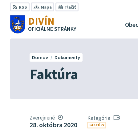
Preskočiť
RSS
Mapa
Tlačiť
na
DIVÍN
obsah
Obe
OFICIÁLNE STRÁNKY
Domov
Dokumenty
Faktúra
Zverejnené
Kategória
28. októbra 2020
FAKTÚRY