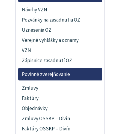
Návrhy VZN
Pozvánky na zasadnutia OZ
Uznesenia OZ
Verejné vyhlášky a oznamy
VZN
Zápisnice zasadnutí OZ
Povinné zverejňovanie
Zmluvy
Faktúry
Objednávky
Zmluvy OSSKP – Divín
Faktúry OSSKP – Divín