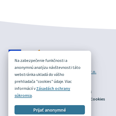
DIVÍN
Na zabezpečenie funkčnosti a
OFICIÁLNE STRÁNKY
anonymnú analýzu návštevnosti táto
Technický prevádzkovateľ:
Alphabet partner s.r.o.
webstránka ukladá do vášho
Správca obsahu:
Obec Divín
Posledná aktualizácia:
prehliadača "cookies" údaje. Viac
03.08.2026
informácií v
Zásadách ochrany
Odber RSS
Mapa
Vyhlásenie o prístupnosti
súkromia
.
Zásady ochrany osobných údajov
Nastaviť Cookies
Prijať anonymné