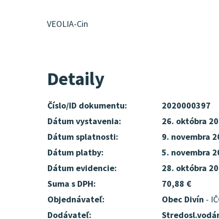
VEOLIA-Cin
Detaily
Číslo/ID dokumentu:
2020000397
Dátum vystavenia:
26. októbra 2
Dátum splatnosti:
9. novembra 2
Dátum platby:
5. novembra 2
Dátum evidencie:
28. októbra 2
Suma s DPH:
70,88 €
Objednávateľ:
Obec Divín
- I
Dodávateľ:
Stredosl.vodá