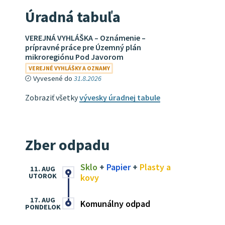
Úradná tabuľa
VEREJNÁ VYHLÁŠKA – Oznámenie –
prípravné práce pre Územný plán
mikroregiónu Pod Javorom
VEREJNÉ VYHLÁŠKY A OZNAMY
Vyvesené do
31.8.2026
Zobraziť všetky
vývesky úradnej tabule
Zber odpadu
Sklo
+
Papier
+
Plasty a
11. AUG
UTOROK
kovy
17. AUG
Komunálny odpad
PONDELOK