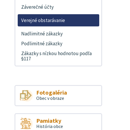
Záverečné účty
Verejné obstarávanie
Nadlimitné zákazky
Podlimitné zákazky
Zákazky s nízkou hodnotou podľa
§117
Fotogaléria
Obec v obraze
Pamiatky
História obce