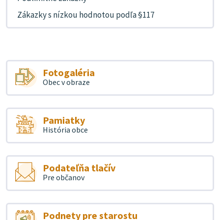
Zákazky s nízkou hodnotou podľa §117
Fotogaléria
Obec v obraze
Pamiatky
História obce
Podateľňa tlačív
Pre občanov
Podnety pre starostu