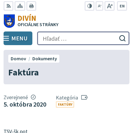
Preskočiť
EN
na
Swit
RSS
Mapa
Tlačiť
Zvýšiť
Zmenšiť
Zväčšiť
DIVÍN
lang
kontrast
veľkosť
veľkosť
obsah
OFICIÁLNE STRÁNKY
to
písma
písma
Engli
MENU
PREPNÚŤ
Hľadať:
Odo
vyh
for
Domov
Dokumenty
Faktúra
Zverejnené
Kategória
5. októbra 2020
FAKTÚRY
TSV-šk.pot