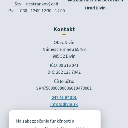
Štv
nestránkový deň
Hrad Divín
Pia
7:30 - 12:00 12:30 - 14:00
Kontakt
Obec Divín

Námestie mieru 654/3

985 52 Divín
IČO: 00 316 041
DIČ: 202 123 7042
Číslo účtu:
SK4756000000006010473001
047 43 97 301
info@divin.sk
Facebook stránka
Na zabezpečenie funkčnosti a