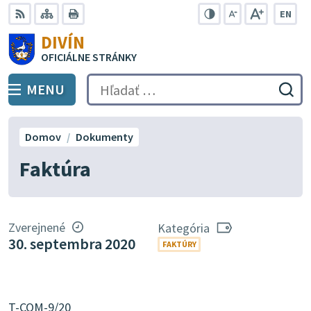
Preskočiť
EN
na
Swit
RSS
Mapa
Tlačiť
Zvýšiť
Zmenšiť
Zväčšiť
DIVÍN
lang
kontrast
veľkosť
veľkosť
obsah
OFICIÁLNE STRÁNKY
to
písma
písma
Engli
MENU
PREPNÚŤ
Hľadať:
Odo
vyh
for
Domov
Dokumenty
Faktúra
Zverejnené
Kategória
30. septembra 2020
FAKTÚRY
T-COM-9/20