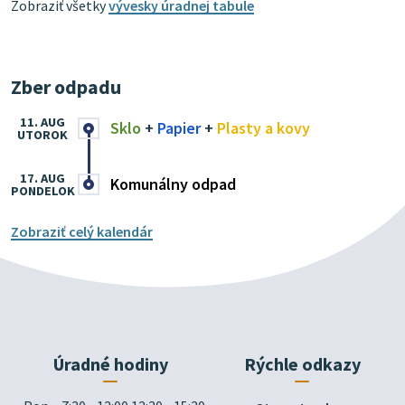
Zobraziť všetky
vývesky úradnej tabule
Zber odpadu
11. AUG
Sklo
+
Papier
+
Plasty a kovy
UTOROK
17. AUG
Komunálny odpad
PONDELOK
Zobraziť celý kalendár
Úradné hodiny
Rýchle odkazy