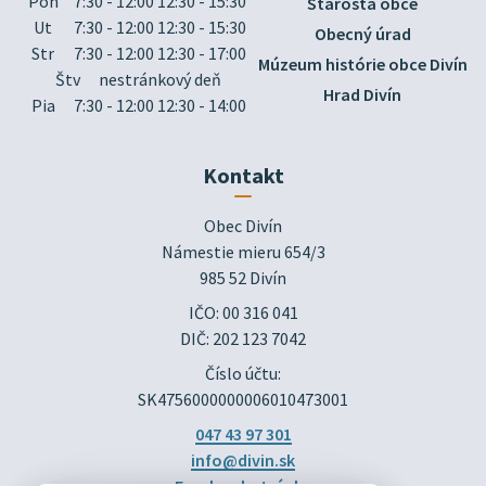
Pon
7:30 - 12:00 12:30 - 15:30
Starosta obce
Ut
7:30 - 12:00 12:30 - 15:30
Obecný úrad
Str
7:30 - 12:00 12:30 - 17:00
Múzeum histórie obce Divín
Štv
nestránkový deň
Hrad Divín
Pia
7:30 - 12:00 12:30 - 14:00
Kontakt
Obec Divín

Námestie mieru 654/3

985 52 Divín
IČO: 00 316 041
DIČ: 202 123 7042
Číslo účtu:
SK4756000000006010473001
047 43 97 301
info@divin.sk
Facebook stránka