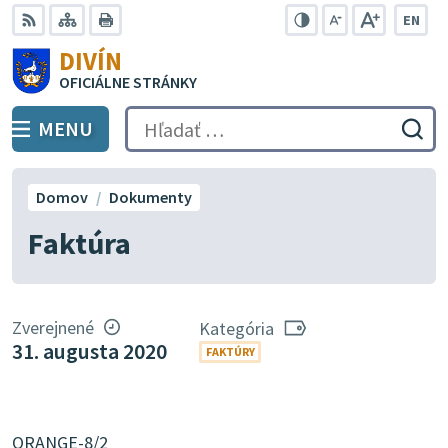
Preskočiť
EN
na
Swit
RSS
Mapa
Tlačiť
Zvýšiť
Zmenšiť
Zväčšiť
DIVÍN
lang
kontrast
veľkosť
veľkosť
obsah
OFICIÁLNE STRÁNKY
to
písma
písma
Engli
MENU
PREPNÚŤ
Hľadať:
Odo
vyh
for
Domov
Dokumenty
Faktúra
Zverejnené
Kategória
31. augusta 2020
FAKTÚRY
ORANGE-8/2