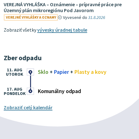
VEREJNÁ VYHLÁŠKA – Oznámenie – prípravné práce pre
Územný plán mikroregiónu Pod Javorom
Vyvesené do
31.8.2026
VEREJNÉ VYHLÁŠKY A OZNAMY
Zobraziť všetky
vývesky úradnej tabule
Zber odpadu
11. AUG
Sklo
+
Papier
+
Plasty a kovy
UTOROK
17. AUG
Komunálny odpad
PONDELOK
Zobraziť celý kalendár