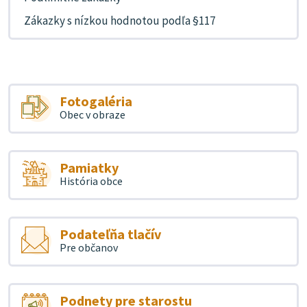
Zákazky s nízkou hodnotou podľa §117
Fotogaléria
Obec v obraze
Pamiatky
História obce
Podateľňa tlačív
Pre občanov
Podnety pre starostu