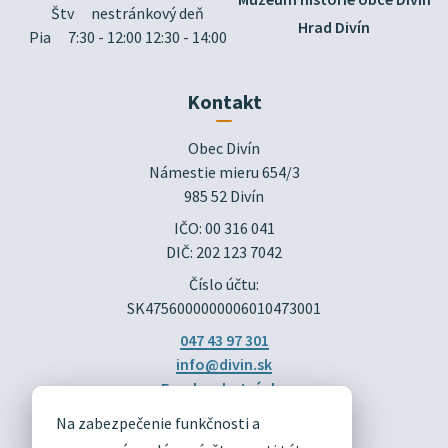
Štv
nestránkový deň
Hrad Divín
Pia
7:30 - 12:00 12:30 - 14:00
Kontakt
Obec Divín

Námestie mieru 654/3

985 52 Divín
IČO: 00 316 041
DIČ: 202 123 7042
Číslo účtu:
SK4756000000006010473001
047 43 97 301
info@divin.sk
Facebook stránka
Na zabezpečenie funkčnosti a