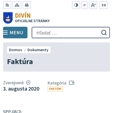
Preskočiť
EN
na
Swit
RSS
Mapa
Tlačiť
Zvýšiť
Zmenšiť
Zväčšiť
DIVÍN
lang
kontrast
veľkosť
veľkosť
obsah
OFICIÁLNE STRÁNKY
to
písma
písma
Engli
MENU
PREPNÚŤ
Hľadať:
Odo
vyh
for
Domov
Dokumenty
Faktúra
Zverejnené
Kategória
3. augusta 2020
FAKTÚRY
SPP-08/2i