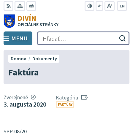
Preskočiť
EN
na
Swit
RSS
Mapa
Tlačiť
Zvýšiť
Zmenšiť
Zväčšiť
DIVÍN
lang
kontrast
veľkosť
veľkosť
obsah
OFICIÁLNE STRÁNKY
to
písma
písma
Engli
MENU
PREPNÚŤ
Hľadať:
Odo
vyh
for
Domov
Dokumenty
Faktúra
Zverejnené
Kategória
3. augusta 2020
FAKTÚRY
SPP-08/20