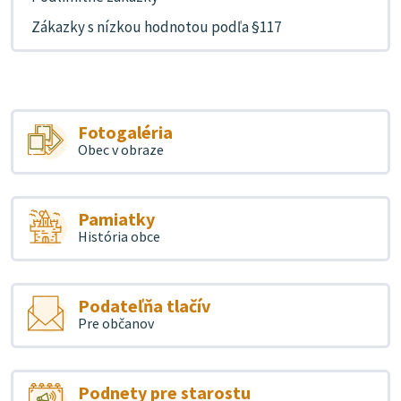
Zákazky s nízkou hodnotou podľa §117
Fotogaléria
Obec v obraze
Pamiatky
História obce
Podateľňa tlačív
Pre občanov
Podnety pre starostu