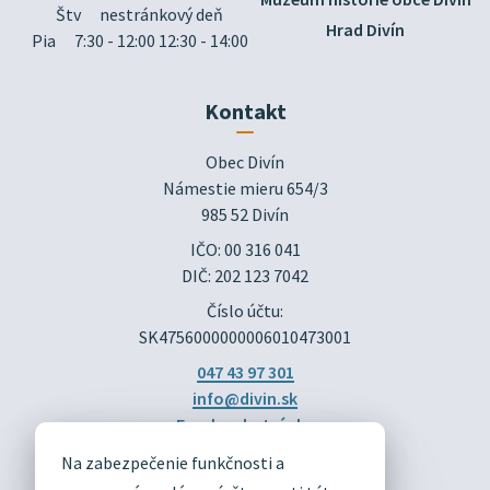
Štv
nestránkový deň
Hrad Divín
Pia
7:30 - 12:00 12:30 - 14:00
Kontakt
Obec Divín

Námestie mieru 654/3

985 52 Divín
IČO: 00 316 041
DIČ: 202 123 7042
Číslo účtu:
SK4756000000006010473001
047 43 97 301
info@divin.sk
Facebook stránka
Na zabezpečenie funkčnosti a