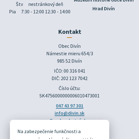
Štv
nestránkový deň
Hrad Divín
Pia
7:30 - 12:00 12:30 - 14:00
Kontakt
Obec Divín

Námestie mieru 654/3

985 52 Divín
IČO: 00 316 041
DIČ: 202 123 7042
Číslo účtu:
SK4756000000006010473001
047 43 97 301
info@divin.sk
Facebook stránka
Na zabezpečenie funkčnosti a