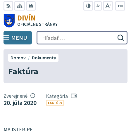
Preskočiť
EN
na
Swit
RSS
Mapa
Tlačiť
Zvýšiť
Zmenšiť
Zväčšiť
DIVÍN
lang
kontrast
veľkosť
veľkosť
obsah
OFICIÁLNE STRÁNKY
to
písma
písma
Engli
MENU
PREPNÚŤ
Hľadať:
Odo
vyh
for
Domov
Dokumenty
Faktúra
Zverejnené
Kategória
20. júla 2020
FAKTÚRY
MAJSTER-PE