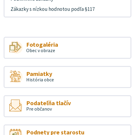
Zákazky s nízkou hodnotou podľa §117
Fotogaléria
Obec v obraze
Pamiatky
História obce
Podateľňa tlačív
Pre občanov
Podnety pre starostu