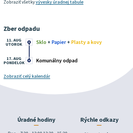
Zobraziť všetky
vývesky úradnej tabule
Zber odpadu
11. AUG
Sklo
+
Papier
+
Plasty a kovy
UTOROK
17. AUG
Komunálny odpad
PONDELOK
Zobraziť celý kalendár
Úradné hodiny
Rýchle odkazy