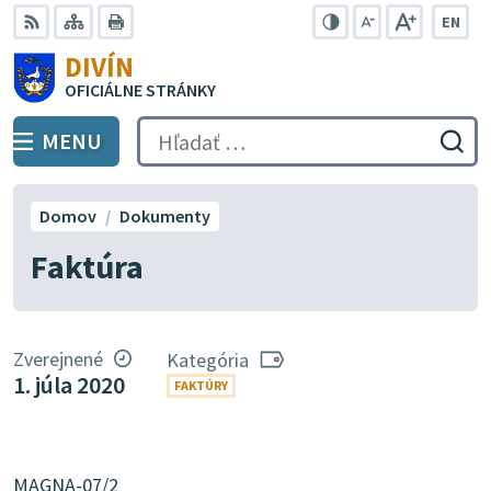
Preskočiť
EN
na
Swit
RSS
Mapa
Tlačiť
Zvýšiť
Zmenšiť
Zväčšiť
DIVÍN
lang
kontrast
veľkosť
veľkosť
obsah
OFICIÁLNE STRÁNKY
to
písma
písma
Engli
MENU
PREPNÚŤ
Hľadať:
Odo
vyh
for
Domov
Dokumenty
Faktúra
Zverejnené
Kategória
1. júla 2020
FAKTÚRY
MAGNA-07/2