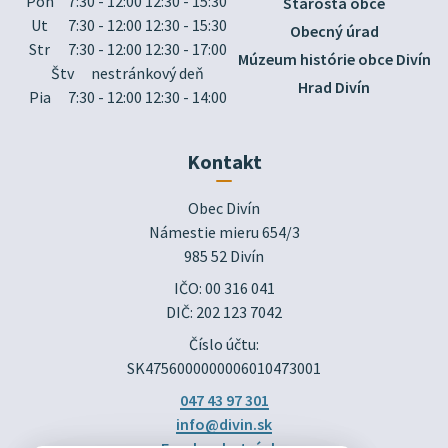
Pon
7:30 - 12:00 12:30 - 15:30
Starosta obce
Ut
7:30 - 12:00 12:30 - 15:30
Obecný úrad
Str
7:30 - 12:00 12:30 - 17:00
Múzeum histórie obce Divín
Štv
nestránkový deň
Hrad Divín
Pia
7:30 - 12:00 12:30 - 14:00
Kontakt
Obec Divín

Námestie mieru 654/3

985 52 Divín
IČO: 00 316 041
DIČ: 202 123 7042
Číslo účtu:
SK4756000000006010473001
047 43 97 301
info@divin.sk
Facebook stránka