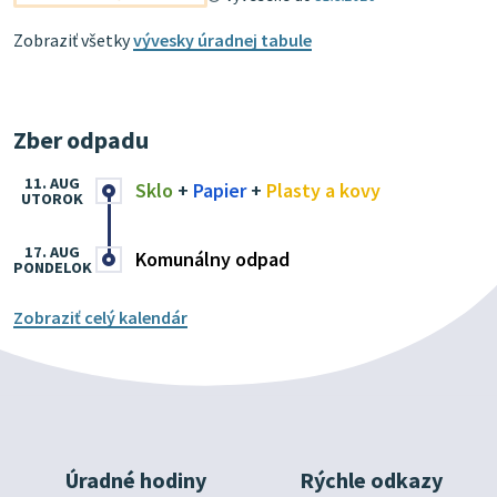
Zobraziť všetky
vývesky úradnej tabule
Zber odpadu
11. AUG
Sklo
+
Papier
+
Plasty a kovy
UTOROK
17. AUG
Komunálny odpad
PONDELOK
Zobraziť celý kalendár
Úradné hodiny
Rýchle odkazy