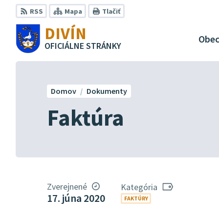
Preskočiť
RSS
Mapa
Tlačiť
na
DIVÍN
obsah
Obe
OFICIÁLNE STRÁNKY
Domov
Dokumenty
Faktúra
Zverejnené
Kategória
17. júna 2020
FAKTÚRY