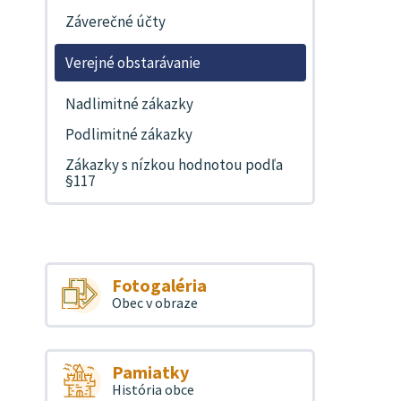
Záverečné účty
Verejné obstarávanie
Nadlimitné zákazky
Podlimitné zákazky
Zákazky s nízkou hodnotou podľa
§117
Fotogaléria
Obec v obraze
Pamiatky
História obce