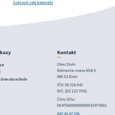
Zobraziť celý kalendár
dkazy
Kontakt
Obec Divín

ce
Námestie mieru 654/3

d
985 52 Divín
órie obce Divín
IČO: 00 316 041
DIČ: 202 123 7042
Číslo účtu:
SK4756000000006010473001
047 43 97 301