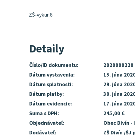
ZŠ-vykur.6
Detaily
Číslo/ID dokumentu:
2020000220
Dátum vystavenia:
15. júna 202
Dátum splatnosti:
29. júna 202
Dátum platby:
30. júna 202
Dátum evidencie:
17. júna 202
Suma s DPH:
245,00 €
Objednávateľ:
Obec Divín
- 
Dodávateľ:
ZŠ Divín /ŠJ p