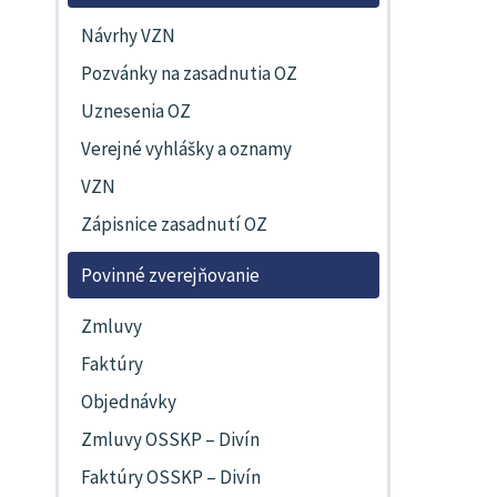
Návrhy VZN
Pozvánky na zasadnutia OZ
Uznesenia OZ
Verejné vyhlášky a oznamy
VZN
Zápisnice zasadnutí OZ
Povinné zverejňovanie
Zmluvy
Faktúry
Objednávky
Zmluvy OSSKP – Divín
Faktúry OSSKP – Divín