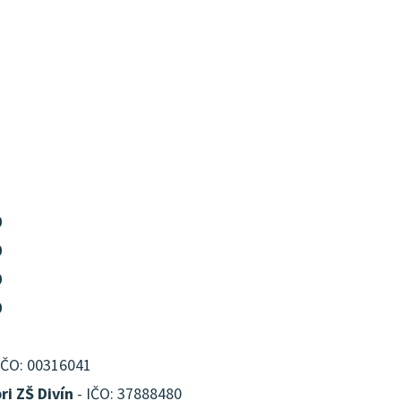
0
0
0
0
IČO: 00316041
ri ZŠ Divín
- IČO: 37888480