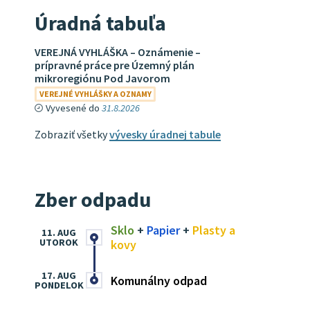
Úradná tabuľa
VEREJNÁ VYHLÁŠKA – Oznámenie –
prípravné práce pre Územný plán
mikroregiónu Pod Javorom
VEREJNÉ VYHLÁŠKY A OZNAMY
Vyvesené do
31.8.2026
Zobraziť všetky
vývesky úradnej tabule
Zber odpadu
Sklo
+
Papier
+
Plasty a
11. AUG
UTOROK
kovy
17. AUG
Komunálny odpad
PONDELOK