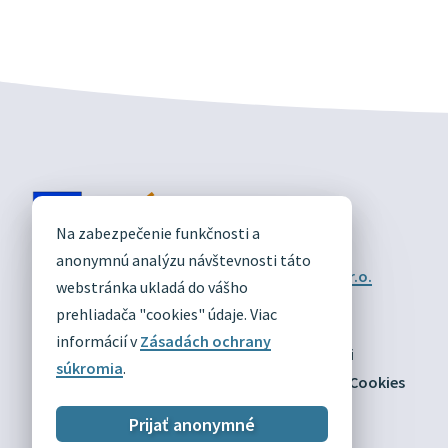
DIVÍN
Na zabezpečenie funkčnosti a
OFICIÁLNE STRÁNKY
anonymnú analýzu návštevnosti táto
Technický prevádzkovateľ:
Alphabet partner s.r.o.
webstránka ukladá do vášho
Správca obsahu:
Obec Divín
Posledná aktualizácia:
prehliadača "cookies" údaje. Viac
03.08.2026
informácií v
Zásadách ochrany
Odber RSS
Mapa
Vyhlásenie o prístupnosti
súkromia
.
Zásady ochrany osobných údajov
Nastaviť Cookies
Prijať anonymné