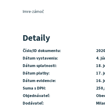
Imre-zámoč
Detaily
Číslo/ID dokumentu:
202
Dátum vystavenia:
4. j
Dátum splatnosti:
18. 
Dátum platby:
17. 
Dátum evidencie:
16. 
Suma s DPH:
250,
Objednávateľ:
Obec
Dodávateľ:
Mila