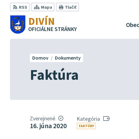
Preskočiť
RSS
Mapa
Tlačiť
na
DIVÍN
obsah
Obe
OFICIÁLNE STRÁNKY
Domov
Dokumenty
Faktúra
Zverejnené
Kategória
16. júna 2020
FAKTÚRY