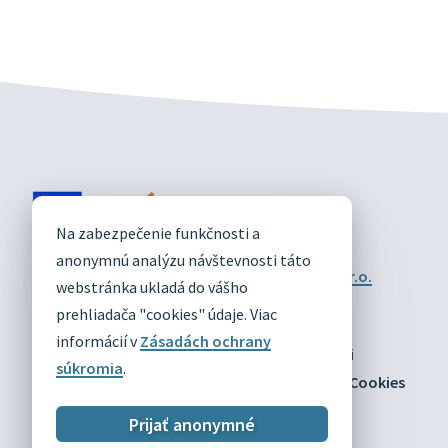
DIVÍN
Na zabezpečenie funkčnosti a
OFICIÁLNE STRÁNKY
anonymnú analýzu návštevnosti táto
Technický prevádzkovateľ:
Alphabet partner s.r.o.
webstránka ukladá do vášho
Správca obsahu:
Obec Divín
Posledná aktualizácia:
prehliadača "cookies" údaje. Viac
03.08.2026
informácií v
Zásadách ochrany
Odber RSS
Mapa
Vyhlásenie o prístupnosti
súkromia
.
Zásady ochrany osobných údajov
Nastaviť Cookies
Prijať anonymné