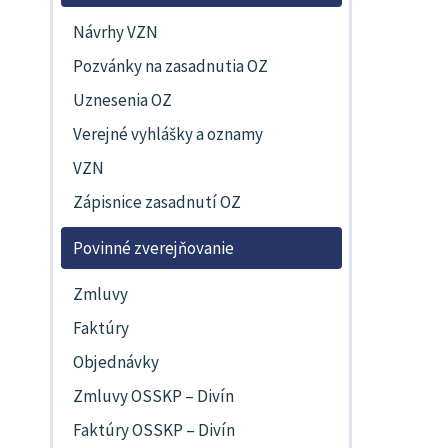
Návrhy VZN
Pozvánky na zasadnutia OZ
Uznesenia OZ
Verejné vyhlášky a oznamy
VZN
Zápisnice zasadnutí OZ
Povinné zverejňovanie
Zmluvy
Faktúry
Objednávky
Zmluvy OSSKP – Divín
Faktúry OSSKP – Divín