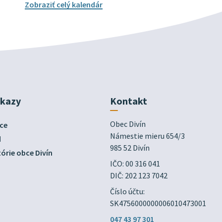
Zobraziť celý kalendár
dkazy
Kontakt
Obec Divín

ce
Námestie mieru 654/3

d
985 52 Divín
órie obce Divín
IČO: 00 316 041
DIČ: 202 123 7042
Číslo účtu:
SK4756000000006010473001
047 43 97 301