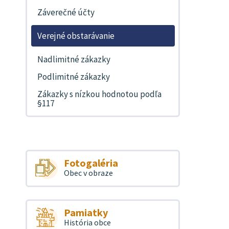
Záverečné účty
Verejné obstarávanie
Nadlimitné zákazky
Podlimitné zákazky
Zákazky s nízkou hodnotou podľa
§117
Fotogaléria
Obec v obraze
Pamiatky
História obce