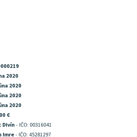
0000219
úna 2020
júna 2020
júna 2020
júna 2020
00 €
 Divín
- IČO: 00316041
n Imre
- IČO: 45281297