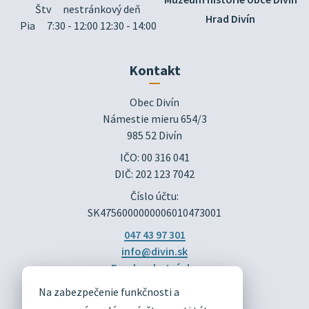
Štv
nestránkový deň
Hrad Divín
Pia
7:30 - 12:00 12:30 - 14:00
Kontakt
Obec Divín

Námestie mieru 654/3

985 52 Divín
IČO: 00 316 041
DIČ: 202 123 7042
Číslo účtu:
SK4756000000006010473001
047 43 97 301
info@divin.sk
Facebook stránka
Na zabezpečenie funkčnosti a