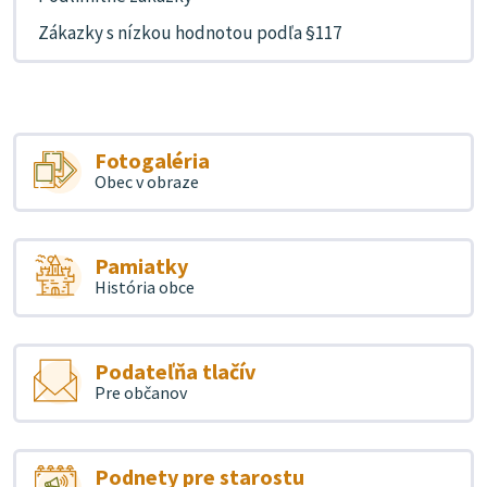
Zákazky s nízkou hodnotou podľa §117
Fotogaléria
Obec v obraze
Pamiatky
História obce
Podateľňa tlačív
Pre občanov
Podnety pre starostu