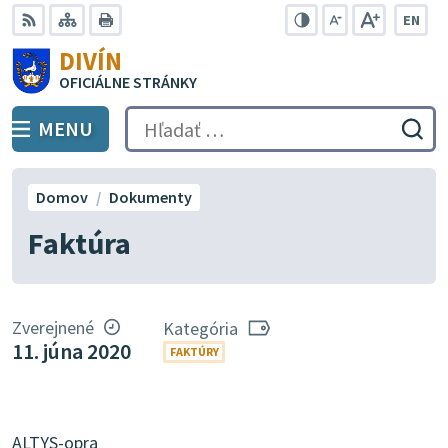
Preskočiť
EN
na
Swit
RSS
Mapa
Tlačiť
Zvýšiť
Zmenšiť
Zväčšiť
DIVÍN
lang
kontrast
veľkosť
veľkosť
obsah
OFICIÁLNE STRÁNKY
to
písma
písma
Engli
MENU
PREPNÚŤ
Hľadať:
Odo
vyh
for
Domov
Dokumenty
Faktúra
Zverejnené
Kategória
11. júna 2020
FAKTÚRY
ALTYS-opra