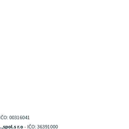
IČO: 00316041
,spol.s r.o
- IČO: 36391000