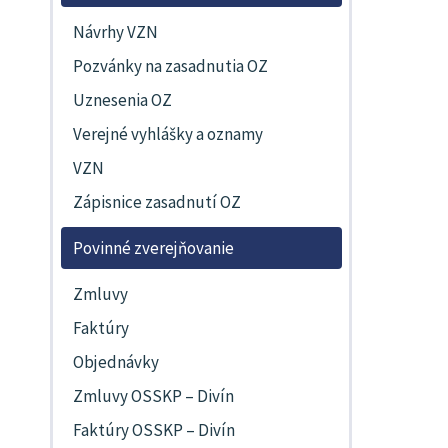
Návrhy VZN
Pozvánky na zasadnutia OZ
Uznesenia OZ
Verejné vyhlášky a oznamy
VZN
Zápisnice zasadnutí OZ
Povinné zverejňovanie
Zmluvy
Faktúry
Objednávky
Zmluvy OSSKP – Divín
Faktúry OSSKP – Divín