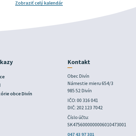
Zobraziť celý kalendár
dkazy
Kontakt
Obec Divín

ce
Námestie mieru 654/3

d
985 52 Divín
órie obce Divín
IČO: 00 316 041
DIČ: 202 123 7042
Číslo účtu:
SK4756000000006010473001
047 43 97 301