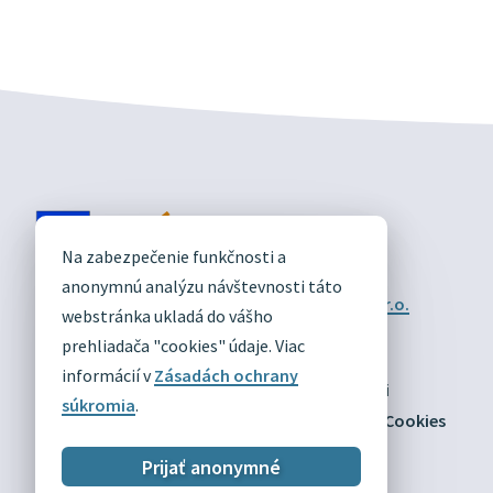
DIVÍN
Na zabezpečenie funkčnosti a
OFICIÁLNE STRÁNKY
anonymnú analýzu návštevnosti táto
Technický prevádzkovateľ:
Alphabet partner s.r.o.
webstránka ukladá do vášho
Správca obsahu:
Obec Divín
Posledná aktualizácia:
prehliadača "cookies" údaje. Viac
03.08.2026
informácií v
Zásadách ochrany
Odber RSS
Mapa
Vyhlásenie o prístupnosti
súkromia
.
Zásady ochrany osobných údajov
Nastaviť Cookies
Prijať anonymné