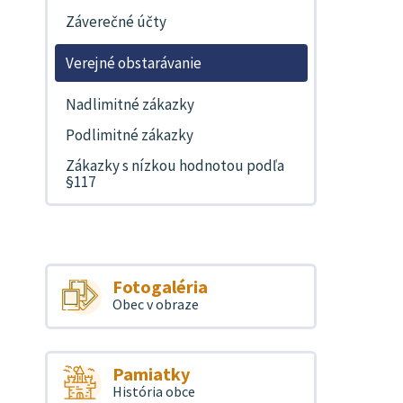
Záverečné účty
Verejné obstarávanie
Nadlimitné zákazky
Podlimitné zákazky
Zákazky s nízkou hodnotou podľa
§117
Fotogaléria
Obec v obraze
Pamiatky
História obce