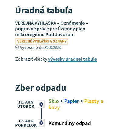
Úradná tabuľa
VEREJNÁ VYHLÁŠKA – Oznámenie –
prípravné práce pre Územný plán
mikroregiónu Pod Javorom
VEREJNÉ VYHLÁŠKY A OZNAMY
Vyvesené do
31.8.2026
Zobraziť všetky
vývesky úradnej tabule
Zber odpadu
Sklo
+
Papier
+
Plasty a
11. AUG
UTOROK
kovy
17. AUG
Komunálny odpad
PONDELOK