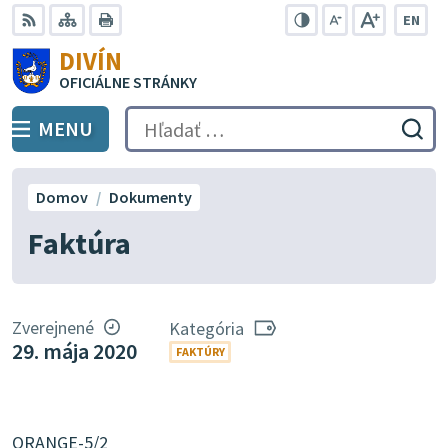
Preskočiť
EN
na
Swit
RSS
Mapa
Tlačiť
Zvýšiť
Zmenšiť
Zväčšiť
DIVÍN
lang
kontrast
veľkosť
veľkosť
obsah
OFICIÁLNE STRÁNKY
to
písma
písma
Engli
MENU
PREPNÚŤ
Hľadať:
Odo
vyh
for
Domov
Dokumenty
Faktúra
Zverejnené
Kategória
29. mája 2020
FAKTÚRY
ORANGE-5/2