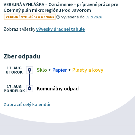
VEREJNÁ VYHLÁŠKA – Oznámenie – prípravné práce pre
Územný plán mikroregiónu Pod Javorom
Vyvesené do
31.8.2026
VEREJNÉ VYHLÁŠKY A OZNAMY
Zobraziť všetky
vývesky úradnej tabule
Zber odpadu
11. AUG
Sklo
+
Papier
+
Plasty a kovy
UTOROK
17. AUG
Komunálny odpad
PONDELOK
Zobraziť celý kalendár