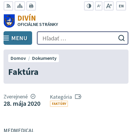
Preskočiť
EN
na
Swit
RSS
Mapa
Tlačiť
Zvýšiť
Zmenšiť
Zväčšiť
DIVÍN
lang
kontrast
veľkosť
veľkosť
obsah
OFICIÁLNE STRÁNKY
to
písma
písma
Engli
MENU
PREPNÚŤ
Hľadať:
Odo
vyh
for
Domov
Dokumenty
Faktúra
Zverejnené
Kategória
28. mája 2020
FAKTÚRY
MEDMEDICAL