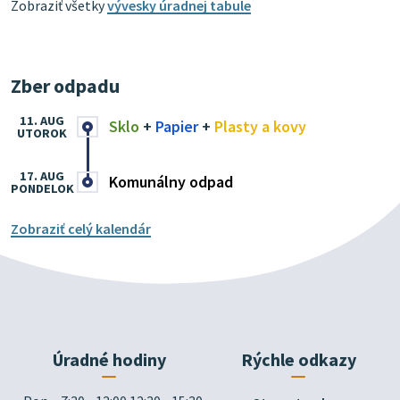
Zobraziť všetky
vývesky úradnej tabule
Zber odpadu
11. AUG
Sklo
+
Papier
+
Plasty a kovy
UTOROK
17. AUG
Komunálny odpad
PONDELOK
Zobraziť celý kalendár
Úradné hodiny
Rýchle odkazy