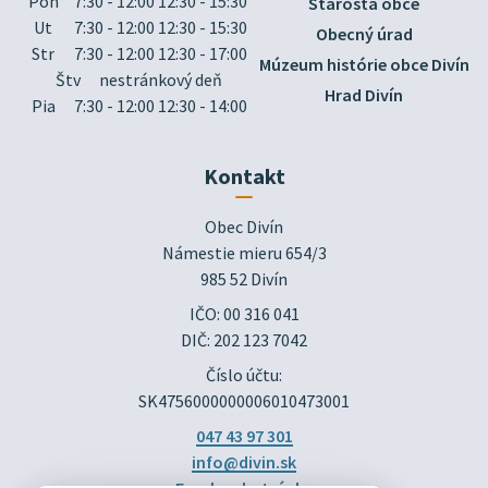
Pon
7:30 - 12:00 12:30 - 15:30
Starosta obce
Ut
7:30 - 12:00 12:30 - 15:30
Obecný úrad
Str
7:30 - 12:00 12:30 - 17:00
Múzeum histórie obce Divín
Štv
nestránkový deň
Hrad Divín
Pia
7:30 - 12:00 12:30 - 14:00
Kontakt
Obec Divín

Námestie mieru 654/3

985 52 Divín
IČO: 00 316 041
DIČ: 202 123 7042
Číslo účtu:
SK4756000000006010473001
047 43 97 301
info@divin.sk
Facebook stránka