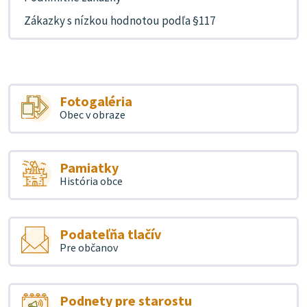
Zákazky s nízkou hodnotou podľa §117
Fotogaléria
Obec v obraze
Pamiatky
História obce
Podateľňa tlačív
Pre občanov
Podnety pre starostu