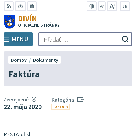
Preskočiť
EN
na
Swit
RSS
Mapa
Tlačiť
Zvýšiť
Zmenšiť
Zväčšiť
DIVÍN
lang
kontrast
veľkosť
veľkosť
obsah
OFICIÁLNE STRÁNKY
to
písma
písma
Engli
MENU
PREPNÚŤ
Hľadať:
Odo
vyh
for
Domov
Dokumenty
Faktúra
Zverejnené
Kategória
22. mája 2020
FAKTÚRY
RESTA-obkl