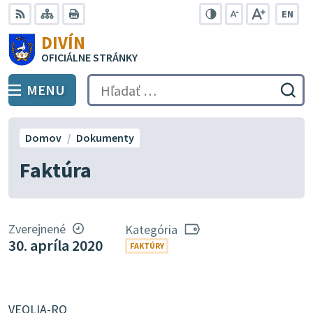
Preskočiť
EN
na
Swit
RSS
Mapa
Tlačiť
Zvýšiť
Zmenšiť
Zväčšiť
DIVÍN
lang
kontrast
veľkosť
veľkosť
obsah
OFICIÁLNE STRÁNKY
to
písma
písma
Engli
MENU
PREPNÚŤ
Hľadať:
Odo
vyh
for
Domov
Dokumenty
Faktúra
Zverejnené
Kategória
30. apríla 2020
FAKTÚRY
VEOLIA-RO