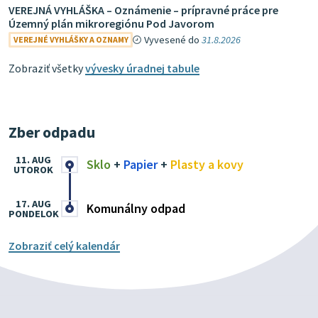
VEREJNÁ VYHLÁŠKA – Oznámenie – prípravné práce pre
Územný plán mikroregiónu Pod Javorom
Vyvesené do
31.8.2026
VEREJNÉ VYHLÁŠKY A OZNAMY
Zobraziť všetky
vývesky úradnej tabule
Zber odpadu
11. AUG
Sklo
+
Papier
+
Plasty a kovy
UTOROK
17. AUG
Komunálny odpad
PONDELOK
Zobraziť celý kalendár