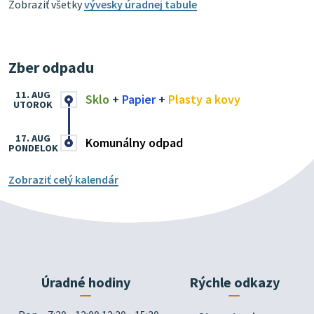
Zobraziť všetky
vývesky úradnej tabule
Zber odpadu
11. AUG
Sklo
+
Papier
+
Plasty a kovy
UTOROK
17. AUG
Komunálny odpad
PONDELOK
Zobraziť celý kalendár
Úradné hodiny
Rýchle odkazy