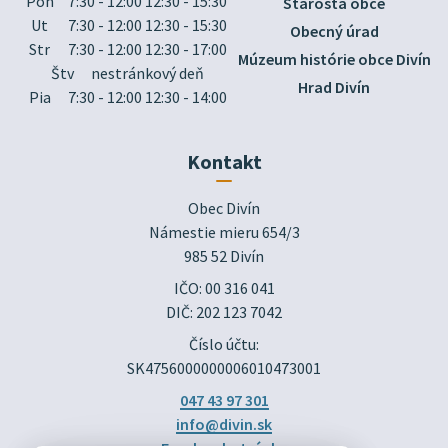
Pon
7:30 - 12:00 12:30 - 15:30
Starosta obce
Ut
7:30 - 12:00 12:30 - 15:30
Obecný úrad
Str
7:30 - 12:00 12:30 - 17:00
Múzeum histórie obce Divín
Štv
nestránkový deň
Hrad Divín
Pia
7:30 - 12:00 12:30 - 14:00
Kontakt
Obec Divín

Námestie mieru 654/3

985 52 Divín
IČO: 00 316 041
DIČ: 202 123 7042
Číslo účtu:
SK4756000000006010473001
047 43 97 301
info@divin.sk
Facebook stránka