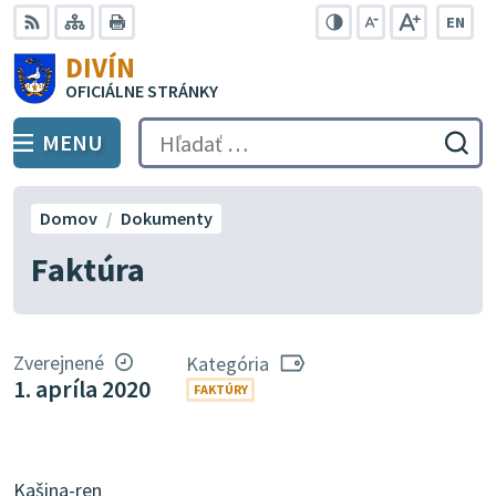
Preskočiť
EN
na
Swit
RSS
Mapa
Tlačiť
Zvýšiť
Zmenšiť
Zväčšiť
DIVÍN
lang
kontrast
veľkosť
veľkosť
obsah
OFICIÁLNE STRÁNKY
to
písma
písma
Engli
MENU
PREPNÚŤ
Hľadať:
Odo
vyh
for
Domov
Dokumenty
Faktúra
Zverejnené
Kategória
1. apríla 2020
FAKTÚRY
Kašina-ren