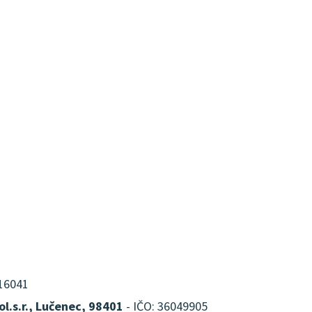
316041
l.s.r., Lučenec, 98401
- IČO: 36049905