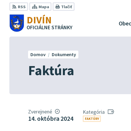
Preskočiť
RSS
Mapa
Tlačiť
na
DIVÍN
obsah
Obe
OFICIÁLNE STRÁNKY
Domov
Dokumenty
Faktúra
Zverejnené
Kategória
14. októbra 2024
FAKTÚRY