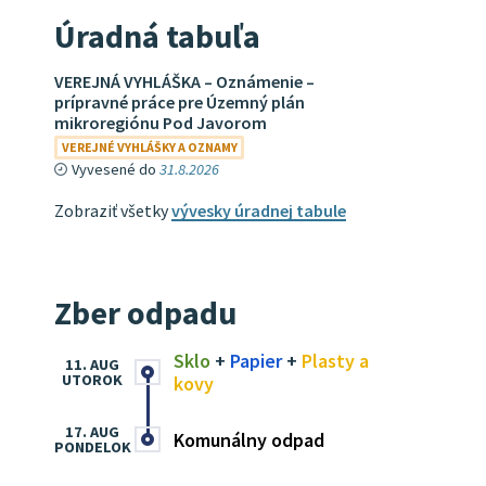
Úradná tabuľa
VEREJNÁ VYHLÁŠKA – Oznámenie –
prípravné práce pre Územný plán
mikroregiónu Pod Javorom
VEREJNÉ VYHLÁŠKY A OZNAMY
Vyvesené do
31.8.2026
Zobraziť všetky
vývesky úradnej tabule
Zber odpadu
Sklo
+
Papier
+
Plasty a
11. AUG
UTOROK
kovy
17. AUG
Komunálny odpad
PONDELOK