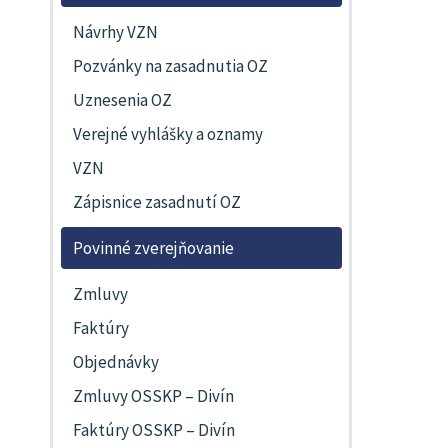
Návrhy VZN
Pozvánky na zasadnutia OZ
Uznesenia OZ
Verejné vyhlášky a oznamy
VZN
Zápisnice zasadnutí OZ
Povinné zverejňovanie
Zmluvy
Faktúry
Objednávky
Zmluvy OSSKP – Divín
Faktúry OSSKP – Divín