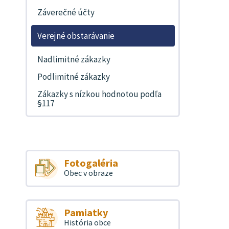
Záverečné účty
Verejné obstarávanie
Nadlimitné zákazky
Podlimitné zákazky
Zákazky s nízkou hodnotou podľa
§117
Fotogaléria
Obec v obraze
Pamiatky
História obce