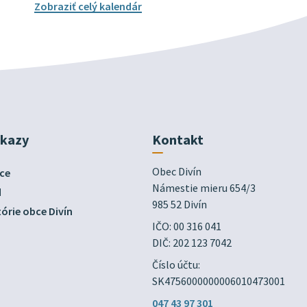
Zobraziť celý kalendár
dkazy
Kontakt
Obec Divín

ce
Námestie mieru 654/3

d
985 52 Divín
órie obce Divín
IČO: 00 316 041
DIČ: 202 123 7042
Číslo účtu:
SK4756000000006010473001
047 43 97 301