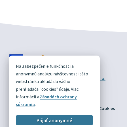
DIVÍN
Na zabezpečenie funkčnosti a
OFICIÁLNE STRÁNKY
anonymnú analýzu návštevnosti táto
Technický prevádzkovateľ:
Alphabet partner s.r.o.
webstránka ukladá do vášho
Správca obsahu:
Obec Divín
Posledná aktualizácia:
prehliadača "cookies" údaje. Viac
03.08.2026
informácií v
Zásadách ochrany
Odber RSS
Mapa
Vyhlásenie o prístupnosti
súkromia
.
Zásady ochrany osobných údajov
Nastaviť Cookies
Prijať anonymné