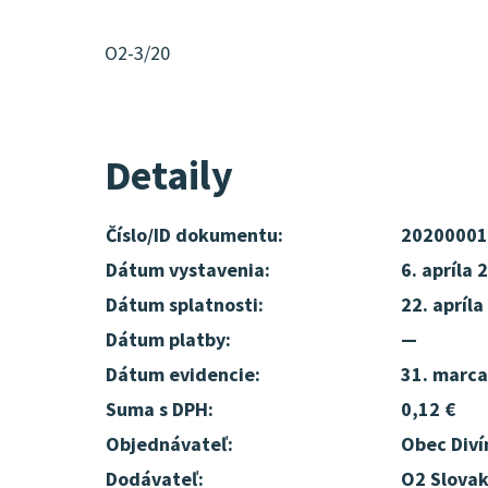
O2-3/20
Detaily
Číslo/ID dokumentu:
20200001
Dátum vystavenia:
6. apríla 
Dátum splatnosti:
22. apríla
Dátum platby:
—
Dátum evidencie:
31. marca
Suma s DPH:
0,12 €
Objednávateľ:
Obec Diví
Dodávateľ:
O2 Slovaki