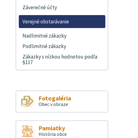
Záverečné účty
Verejné obstarávanie
Nadlimitné zákazky
Podlimitné zákazky
Zákazky s nízkou hodnotou podľa
§117
Fotogaléria
Obec v obraze
Pamiatky
História obce