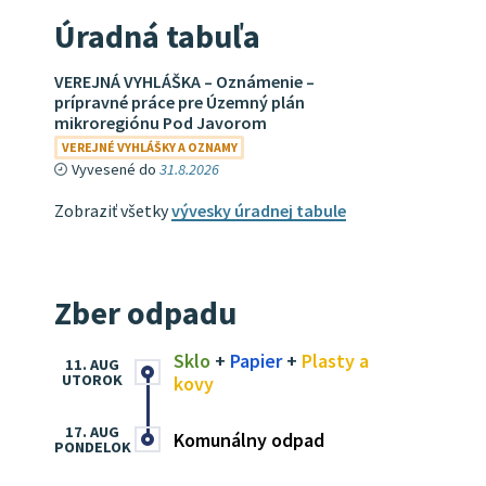
Úradná tabuľa
VEREJNÁ VYHLÁŠKA – Oznámenie –
prípravné práce pre Územný plán
mikroregiónu Pod Javorom
VEREJNÉ VYHLÁŠKY A OZNAMY
Vyvesené do
31.8.2026
Zobraziť všetky
vývesky úradnej tabule
Zber odpadu
Sklo
+
Papier
+
Plasty a
11. AUG
UTOROK
kovy
17. AUG
Komunálny odpad
PONDELOK