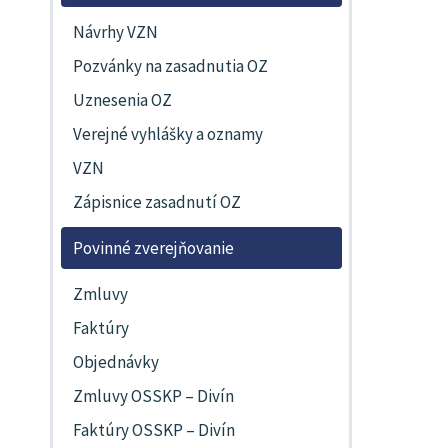
Návrhy VZN
Pozvánky na zasadnutia OZ
Uznesenia OZ
Verejné vyhlášky a oznamy
VZN
Zápisnice zasadnutí OZ
Povinné zverejňovanie
Zmluvy
Faktúry
Objednávky
Zmluvy OSSKP – Divín
Faktúry OSSKP – Divín