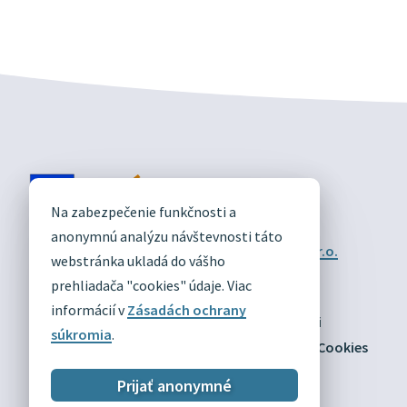
DIVÍN
Na zabezpečenie funkčnosti a
OFICIÁLNE STRÁNKY
anonymnú analýzu návštevnosti táto
Technický prevádzkovateľ:
Alphabet partner s.r.o.
webstránka ukladá do vášho
Správca obsahu:
Obec Divín
Posledná aktualizácia:
prehliadača "cookies" údaje. Viac
03.08.2026
informácií v
Zásadách ochrany
Odber RSS
Mapa
Vyhlásenie o prístupnosti
súkromia
.
Zásady ochrany osobných údajov
Nastaviť Cookies
Prijať anonymné