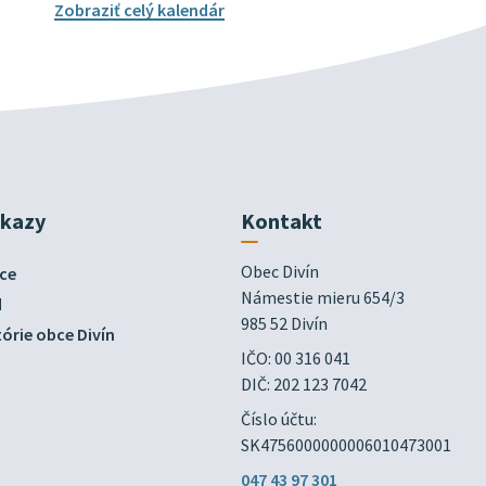
Zobraziť celý kalendár
dkazy
Kontakt
Obec Divín

ce
Námestie mieru 654/3

d
985 52 Divín
órie obce Divín
IČO: 00 316 041
DIČ: 202 123 7042
Číslo účtu:
SK4756000000006010473001
047 43 97 301