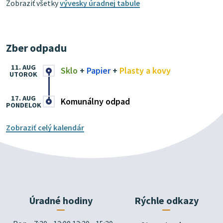
Zobraziť všetky
vývesky úradnej tabule
Zber odpadu
11. AUG
Sklo
+
Papier
+
Plasty a kovy
UTOROK
17. AUG
Komunálny odpad
PONDELOK
Zobraziť celý kalendár
Úradné hodiny
Rýchle odkazy