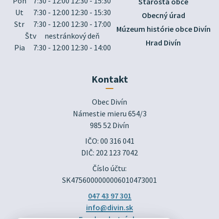
Pon
7:30 - 12:00 12:30 - 15:30
Starosta obce
Ut
7:30 - 12:00 12:30 - 15:30
Obecný úrad
Str
7:30 - 12:00 12:30 - 17:00
Múzeum histórie obce Divín
Štv
nestránkový deň
Hrad Divín
Pia
7:30 - 12:00 12:30 - 14:00
Kontakt
Obec Divín

Námestie mieru 654/3

985 52 Divín
IČO: 00 316 041
DIČ: 202 123 7042
Číslo účtu:
SK4756000000006010473001
047 43 97 301
info@divin.sk
Facebook stránka