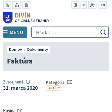
Preskočiť
EN
na
Swit
RSS
Mapa
Tlačiť
Zvýšiť
Zmenšiť
Zväčšiť
DIVÍN
lang
kontrast
veľkosť
veľkosť
obsah
OFICIÁLNE STRÁNKY
to
písma
písma
Engli
MENU
PREPNÚŤ
Hľadať:
Odo
vyh
for
Domov
Dokumenty
Faktúra
Zverejnené
Kategória
31. marca 2020
FAKTÚRY
Kašina-PC