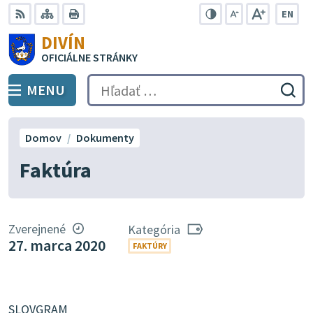
Preskočiť
EN
na
Swit
RSS
Mapa
Tlačiť
Zvýšiť
Zmenšiť
Zväčšiť
DIVÍN
lang
kontrast
veľkosť
veľkosť
obsah
OFICIÁLNE STRÁNKY
to
písma
písma
Engli
MENU
PREPNÚŤ
Hľadať:
Odo
vyh
for
Domov
Dokumenty
Faktúra
Zverejnené
Kategória
27. marca 2020
FAKTÚRY
SLOVGRAM