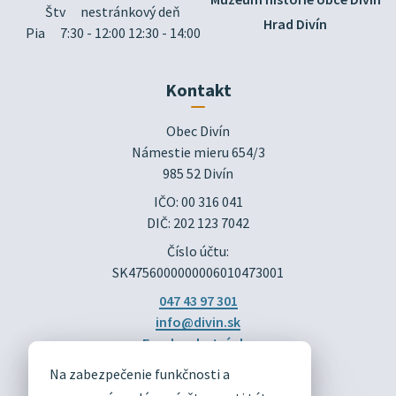
Štv
nestránkový deň
Hrad Divín
Pia
7:30 - 12:00 12:30 - 14:00
Kontakt
Obec Divín

Námestie mieru 654/3

985 52 Divín
IČO: 00 316 041
DIČ: 202 123 7042
Číslo účtu:
SK4756000000006010473001
047 43 97 301
info@divin.sk
Facebook stránka
Na zabezpečenie funkčnosti a