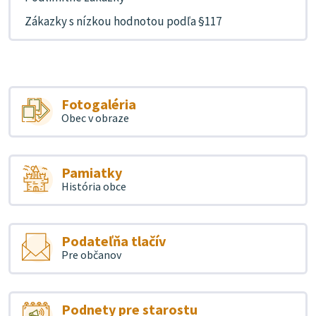
Zákazky s nízkou hodnotou podľa §117
Fotogaléria
Obec v obraze
Pamiatky
História obce
Podateľňa tlačív
Pre občanov
Podnety pre starostu