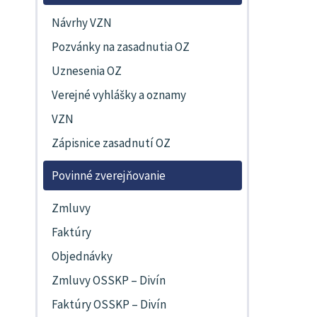
Návrhy VZN
Pozvánky na zasadnutia OZ
Uznesenia OZ
Verejné vyhlášky a oznamy
VZN
Zápisnice zasadnutí OZ
Povinné zverejňovanie
Zmluvy
Faktúry
Objednávky
Zmluvy OSSKP – Divín
Faktúry OSSKP – Divín