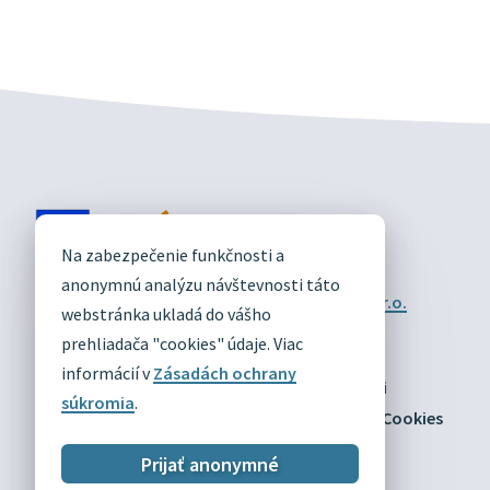
DIVÍN
Na zabezpečenie funkčnosti a
OFICIÁLNE STRÁNKY
anonymnú analýzu návštevnosti táto
Technický prevádzkovateľ:
Alphabet partner s.r.o.
webstránka ukladá do vášho
Správca obsahu:
Obec Divín
Posledná aktualizácia:
prehliadača "cookies" údaje. Viac
03.08.2026
informácií v
Zásadách ochrany
Odber RSS
Mapa
Vyhlásenie o prístupnosti
súkromia
.
Zásady ochrany osobných údajov
Nastaviť Cookies
Prijať anonymné