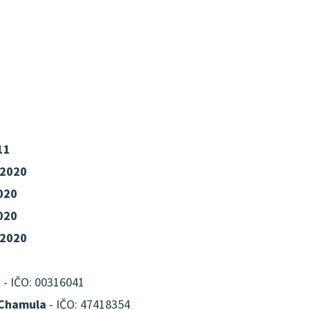
11
 2020
2020
2020
 2020
n
- IČO: 00316041
 Chamula
- IČO: 47418354