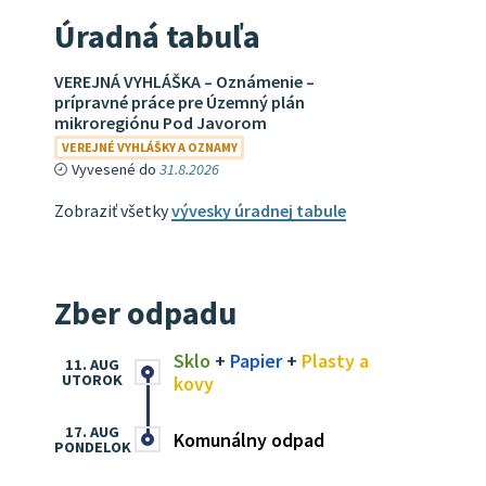
Úradná tabuľa
VEREJNÁ VYHLÁŠKA – Oznámenie –
prípravné práce pre Územný plán
mikroregiónu Pod Javorom
VEREJNÉ VYHLÁŠKY A OZNAMY
Vyvesené do
31.8.2026
Zobraziť všetky
vývesky úradnej tabule
Zber odpadu
Sklo
+
Papier
+
Plasty a
11. AUG
UTOROK
kovy
17. AUG
Komunálny odpad
PONDELOK