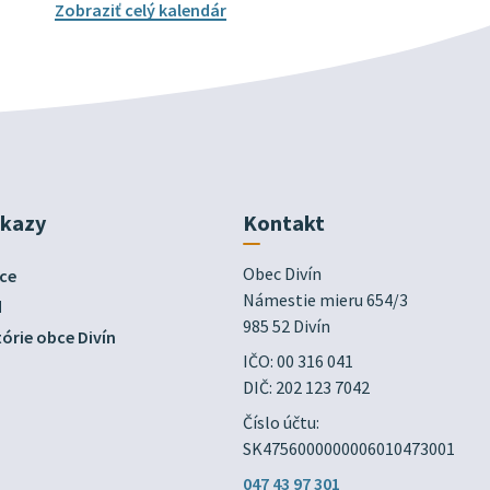
Zobraziť celý kalendár
dkazy
Kontakt
Obec Divín

ce
Námestie mieru 654/3

d
985 52 Divín
órie obce Divín
IČO: 00 316 041
DIČ: 202 123 7042
Číslo účtu:
SK4756000000006010473001
047 43 97 301