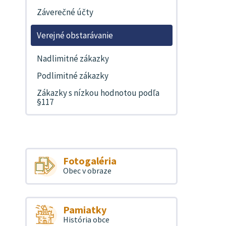
Záverečné účty
Verejné obstarávanie
Nadlimitné zákazky
Podlimitné zákazky
Zákazky s nízkou hodnotou podľa
§117
Fotogaléria
Obec v obraze
Pamiatky
História obce