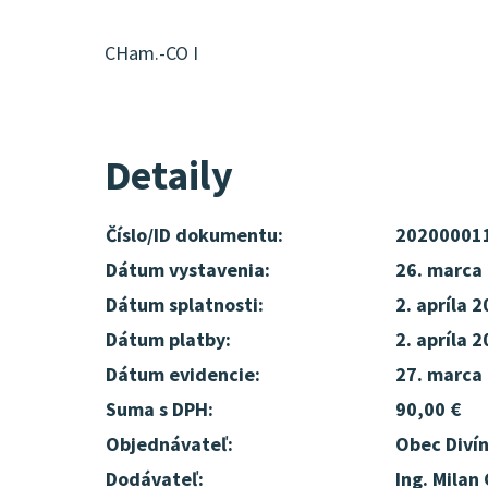
CHam.-CO I
Detaily
Číslo/ID dokumentu:
20200001
Dátum vystavenia:
26. marca
Dátum splatnosti:
2. apríla 
Dátum platby:
2. apríla 
Dátum evidencie:
27. marca
Suma s DPH:
90,00 €
Objednávateľ:
Obec Diví
Dodávateľ:
Ing. Milan