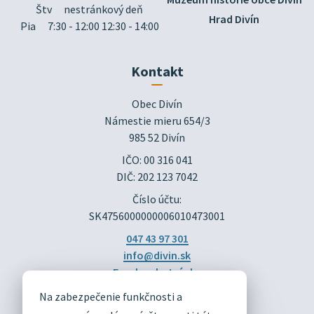
Štv
nestránkový deň
Hrad Divín
Pia
7:30 - 12:00 12:30 - 14:00
Kontakt
Obec Divín

Námestie mieru 654/3

985 52 Divín
IČO: 00 316 041
DIČ: 202 123 7042
Číslo účtu:
SK4756000000006010473001
047 43 97 301
info@divin.sk
Facebook stránka
Na zabezpečenie funkčnosti a