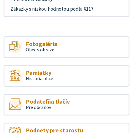
Zákazky s nízkou hodnotou podľa §117
Fotogaléria
Obec v obraze
Pamiatky
História obce
Podateľňa tlačív
Pre občanov
Podnety pre starostu