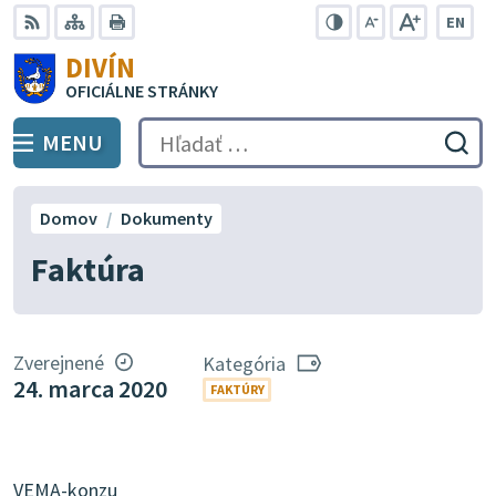
Preskočiť
EN
na
Swit
RSS
Mapa
Tlačiť
Zvýšiť
Zmenšiť
Zväčšiť
DIVÍN
lang
kontrast
veľkosť
veľkosť
obsah
OFICIÁLNE STRÁNKY
to
písma
písma
Engli
MENU
PREPNÚŤ
Hľadať:
Odo
vyh
for
Domov
Dokumenty
Faktúra
Zverejnené
Kategória
24. marca 2020
FAKTÚRY
VEMA-konzu